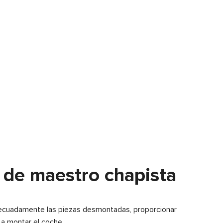
n de maestro chapista
decuadamente las piezas desmontadas, proporcionar
 a montar el coche.