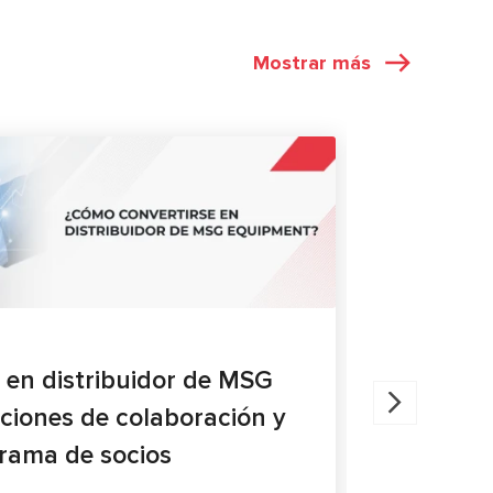
Mostrar más
ARTÍCULOS
27.05.202
 en distribuidor de MSG
Diagnóst
ciones de colaboración y
compara
grama de socios
El artículo 
pinzas de fr