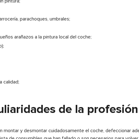
n pintura;
arrocería, parachoques, umbrales;
eños arañazos a la pintura local del coche;
o);
 calidad;
uliaridades de la profesió
tran montar y desmontar cuidadosamente el coche, defeccionar a
 lista de consumibles que han fallado o son necesarios para volver