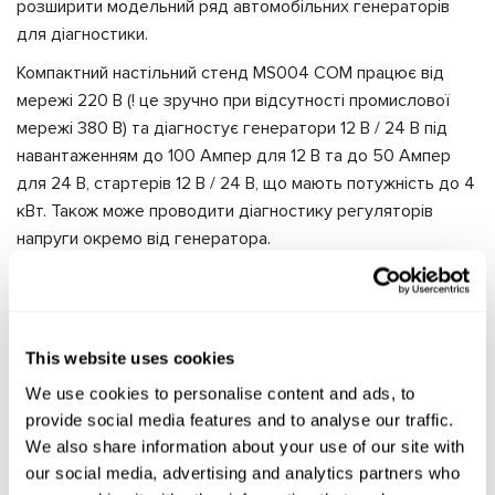
розширити модельний ряд автомобільних генераторів
для діагностики.
Компактний настільний стенд MS004 COM працює від
мережі 220 В (! це зручно при відсутності промислової
мережі 380 В) та діагностує генератори 12 В / 24 В під
навантаженням до 100 Ампер для 12 В та до 50 Ампер
для 24 В, стартерів 12 В / 24 В, що мають потужність до 4
кВт. Також може проводити діагностику регуляторів
напруги окремо від генератора.
Стенд MS006 COM також настільного виконання, працює
від мережі 220 В. Він призначений для діагностики 12/24-
вольтових автомобільних генераторів під навантаженням
This website uses cookies
до 50 А. Цього достатньо для перевірки усіх генераторів
легкових автомобілів в невеликому автосервісі.
We use cookies to personalise content and ads, to
provide social media features and to analyse our traffic.
Обладнання з цієї групи дозволяє проводити на СТО
We also share information about your use of our site with
повну діагностику агрегатів, знятих з автомобіля.
our social media, advertising and analytics partners who