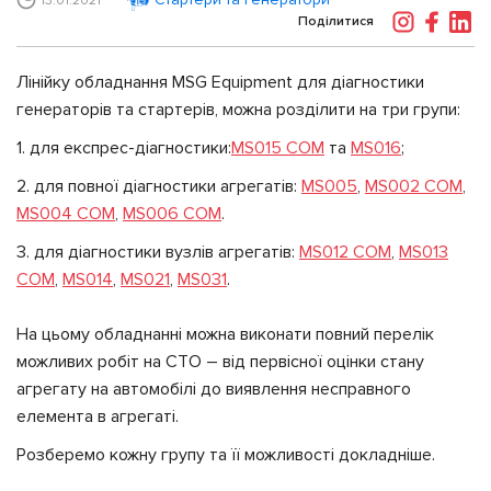
13.01.2021
Поділитися
Лінійку обладнання MSG Equipment для діагностики
генераторів та стартерів, можна розділити на три групи:
1. для експрес-діагностики:
MS015 COM
та
MS016
;
2. для повної діагностики агрегатів:
MS005
,
MS002 COM
,
MS004 COM
,
MS006 COM
.
3. для діагностики вузлів агрегатів:
MS012 COM
,
MS013
COM
,
MS014
,
MS021
,
MS031
.
На цьому обладнанні можна виконати повний перелік
можливих робіт на СТО – від первісної оцінки стану
агрегату на автомобілі до виявлення несправного
елемента в агрегаті.
Розберемо кожну групу та її можливості докладніше.