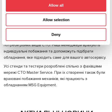
З тестером MS031 можна легко оцінити технічний стан
Allow all
соленоїда стартера, визначити наявність обривів та
міжвиткових замикань в котушці тягового реле.
Allow selection
Ця група обладнання дозволяє детально діагностувати
кожну з частин генератора.
Deny
У цій лінійці обладнання від MSG Equipment продумані усі
потреби різних видів СТО. Наші менеджери врахують
індивідуальні побажання та допоможуть підібрати
обладнання, яке підходить саме для вашого автосервісу.
Усі стенди та тестери розроблені спільно з фахівцями
мережі СТО Master Service. При їх створенні також були
враховані побажання механіків, які працюють з
обладнанням MSG Equipment.