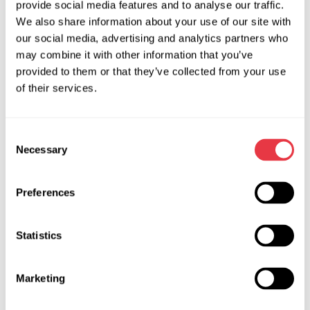
Простий у використанні, портативний.
provide social media features and to analyse our traffic.
У комплекті є необхідні штуцери та рукава для
We also share information about your use of our site with
під'єднання до системи ГУР автомобіля.
our social media, advertising and analytics partners who
may combine it with other information that you’ve
MS522 – лещата пневматичні
provided to them or that they’ve collected from your use
of their services.
Дозволяють швидко і надійно зафіксувати рульову рейку
ГУР або інші циліндричні об'єкти, діаметр яких становить
від 35 до 85 мм. Управляються лещата пневматичним
Consent
розподільником. Робочий тиск 6-10 бар, сила притискання
Necessary
Selection
до 1400Н.
Preferences
MS521 – механізм для діагностики рульових рейок
під навантаженням
Statistics
Розроблений і використовується для роботи зі стендом
MS502М. Допомагає виявити протікання, гідроудар, знос
Marketing
корпусу, залипання запобіжного клапана. Перевіряє
працездатність рейки під навантаженням.