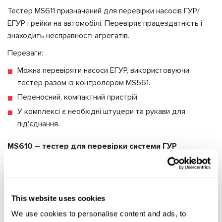
Тестер MS611 призначений для перевірки насосів ГУР/
ЕГУР і рейки на автомобілі. Перевіряє працездатність і
знаходить несправності агрегатів.
Переваги:
Можна перевіряти насоси ЕГУР, використовуючи
тестер разом із контролером MS561.
Переносний, компактний пристрій.
У комплексі є необхідні штуцери та рукави для
під'єднання.
MS610 – тестер для перевірки системи ГУР
Тестер MS610 допомагає знайти несправності насоса ГУР
без демонтажу. Перевіряє технічний стан і
працездатність агрегату.
This website uses cookies
Переваги:
We use cookies to personalise content and ads, to