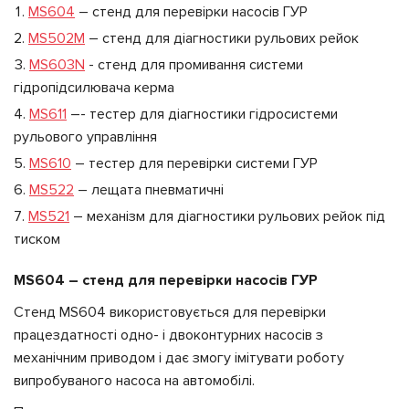
MS604
– стенд для перевірки насосів ГУР
MS502M
– стенд для діагностики рульових рейок
MS603N
- стенд для промивання системи
гідропідсилювача керма
MS611
–- тестер для діагностики гідросистеми
рульового управління
MS610
– тестер для перевірки системи ГУР
MS522
– лещата пневматичні
MS521
– механізм для діагностики рульових рейок під
тиском
MS604 – стенд для перевірки насосів ГУР
Стенд MS604 використовується для перевірки
працездатності одно- і двоконтурних насосів з
механічним приводом і дає змогу імітувати роботу
випробуваного насоса на автомобілі.