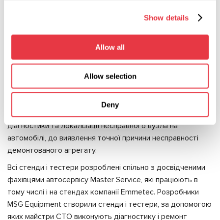
Переваги:
Show details
Універсальні кріплення для установки рульових рейок
з гідропідсилювачем будь-яких типів.
Allow all
Діагностика рульових рейок під навантаженням.
Надійний і безпечний в роботі.
Allow selection
Фахівці MSG Equipment розробили асортимент
обладнання, який уможливлює будь-яку діагностику
Deny
системи ГПК та її елементів на СТО - від експрес-
діагностики та локалізації несправного вузла на
автомобілі, до виявлення точної причини несправності
демонтованого агрегату.
Всі стенди і тестери розроблені спільно з досвідченими
фахівцями автосервісу Master Service, які працюють в
тому числі і на стендах компанії Emmetec. Розробники
MSG Equipment створили стенди і тестери, за допомогою
яких майстри СТО виконують діагностику і ремонт