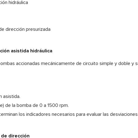
ón hidráulica
de dirección presurizada
ón asistida hidráulica
s bombas accionadas mecánicamente de circuito simple y doble y s
 asistida.
je) de la bomba de 0 a 1500 rpm.
erminan los indicadores necesarios para evaluar las desviaciones
de dirección