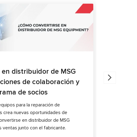
ARTÍCULOS
27.05.202
 en distribuidor de MSG
Diagnóst
ciones de colaboración y
compara
grama de socios
El artículo 
pinzas de fr
quipos para la reparación de
característic
 crea nuevas oportunidades de
nvertirse en distribuidor de MSG
 ventas junto con el fabricante.