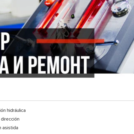
n hidráulica
 dirección
 asistida