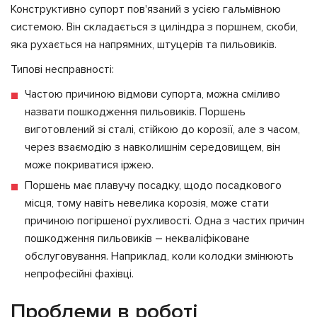
Конструктивно супорт пов'язаний з усією гальмівною
системою. Він складається з циліндра з поршнем, скоби,
яка рухається на напрямних, штуцерів та пильовиків.
Типові несправності:
Частою причиною відмови супорта, можна сміливо
назвати пошкодження пильовиків. Поршень
виготовлений зі сталі, стійкою до корозії, але з часом,
через взаємодію з навколишнім середовищем, він
може покриватися іржею.
Поршень має плавучу посадку, щодо посадкового
місця, тому навіть невелика корозія, може стати
причиною погіршеної рухливості. Одна з частих причин
пошкодження пильовиків – некваліфіковане
обслуговування. Наприклад, коли колодки змінюють
непрофесійні фахівці.
Проблеми в роботі