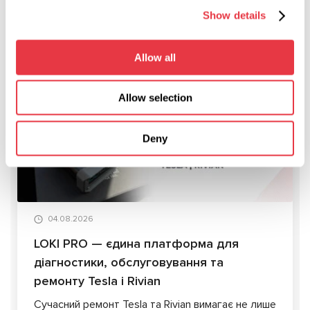
гальма.
Show details
Allow all
АКТУАЛЬНІ НОВИНИ
Allow selection
Deny
СТАТТІ
04.08.2026
LOKI PRO — єдина платформа для
діагностики, обслуговування та
ремонту Tesla і Rivian
Сучасний ремонт Tesla та Rivian вимагає не лише