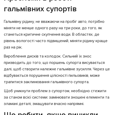
гальмівних супортів
Гальмівну рідину, не вважаючи на пробіг авто, потрібно
міняти не менше одного разу на три роки, до того, як
станеться критичне скупчення води. В областях, де
рівень вологості часто підвищений, міняти рідину краще
раз на рік.
Вироблення дисків та колодок. Сильний їх знос
призводить до того, що поршень супорта висувається
далі, щоб створити належне гальмівне зусилля. Через це
відбувається порушення цілісності пильовиків, може
трапитися заклинювання гальмівного супорта.
Щоб уникнути проблем з супортом, необхідно стежити
за станом всієї системи: замінювати зношені елементи та
зламані деталі, змащувати вчасно напрямні.
Що робити, якщо виникли