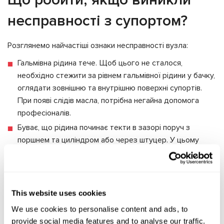
несправності з супортом?
Розглянемо найчастіші ознаки несправності вузла:
Гальмівна рідина тече. Щоб цього не сталося,
необхідно стежити за рівнем гальмівної рідини у бачку,
оглядати зовнішню та внутрішню поверхні супортів.
При появі слідів масла, потрібна негайна допомога
професіоналів.
Буває, що рідина починає текти в зазорі поруч з
поршнем та циліндром або через штуцер. У цьому
випадку необхідно розібрати агрегат, поміняти ГТВ.
Машину, без видимої причини, веде в сторони після
гальмування. Коли підвіска та шини в повному порядку,
подібна поведінка авто може говорити про різницю
This website uses cookies
гальмівних зусиль. Причина несправності –
We use cookies to personalise content and ads, to
заклинювання гальмівного супорта.
provide social media features and to analyse our traffic.