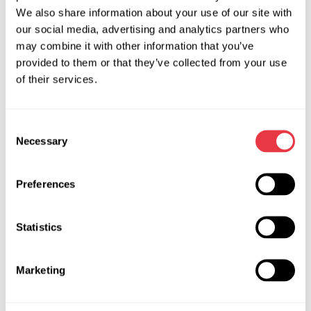
Металевий скрегіт колодок свідчить про відмову
We also share information about your use of our site with
направляючих супорта. Буває, що супорт заклинює
our social media, advertising and analytics partners who
через пошкодження пильовиків.
may combine it with other information that you’ve
provided to them or that they’ve collected from your use
Перегрівання гальмівних дисків. Коли після руху та
of their services.
нечастого гальмування, диски настільки розжарені, що
відчувається запах палаючих колодок, – практично
завжди, це свідчить про підклинювання супорта.
Consent
Necessary
Selection
У спеціалізованих сервісах для якісної діагностики та
ремонту гальмівних супортів використовують професійне
обладнання виробництва MSG Equipment.
Preferences
Використовуючи стенд, можна легко провести перевірку
супорта на герметичність. Стенд MS300 перевірить
Statistics
працездатність супорта до початку ремонту та після
його завершення. Стенд допоможе майстру, без зайвих
зусиль, виявити протікання агрегату, падіння тиску при
Marketing
навантаженні. Дане обладнання перевіряє коректність
роботи електромеханічного приводу стоянкового