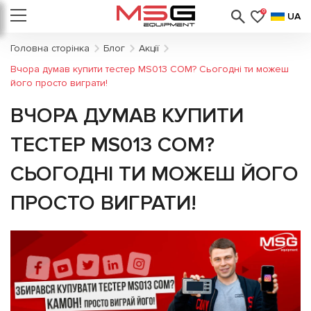
0
UA
Головна сторінка
Блог
Акції
Вчора думав купити тестер MS013 COM? Сьогодні ти можеш
його просто виграти!
ВЧОРА ДУМАВ КУПИТИ
ТЕСТЕР MS013 COM?
СЬОГОДНІ ТИ МОЖЕШ ЙОГО
ПРОСТО ВИГРАТИ!