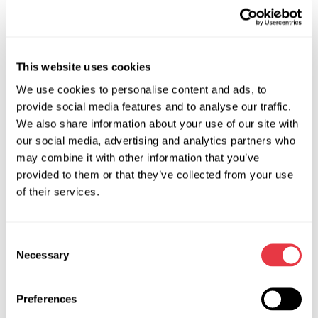
репост собі на стіну *.
Умови для
YouTube
.
Підпишись на наш канал та залиш під будь-яким з
відеороликів коментар: «Хочу отримати тестер MS013
This website uses cookies
COM в подарунок»!
We use cookies to personalise content and ads, to
provide social media features and to analyse our traffic.
* Обов'язкова умова: не видаляти пост до кінця
We also share information about your use of our site with
розіграшу.
our social media, advertising and analytics partners who
Важливо!
may combine it with other information that you’ve
provided to them or that they’ve collected from your use
У Instagram можуть брати участь тільки особисті акаунти і
of their services.
ті, які підписані на нашу сторінку. Чим більше коментарів,
тим більше шансів виграти.
Все дуже просто! Виконай всі умови та бери участь у
Consent
Necessary
розіграші з 16.04.19 по 31.05.19. Переможець буде
Selection
визначений випадковим чином.
Не гай час! Доля любить сміливців!
Preferences