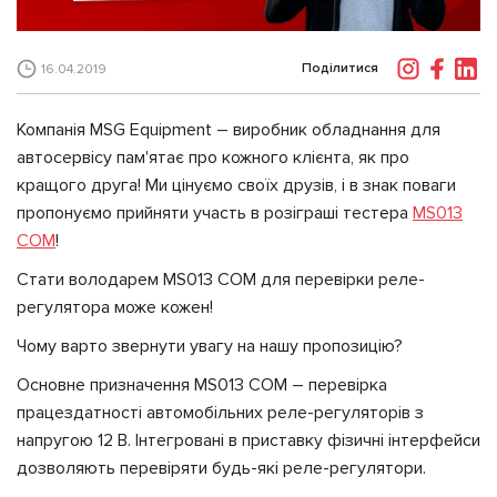
Поділитися
16.04.2019
Компанія MSG Equipment – виробник обладнання для
автосервісу пам'ятає про кожного клієнта, як про
кращого друга! Ми цінуємо своїх друзів, і в знак поваги
пропонуємо прийняти участь в розіграші тестера
MS013
COM
!
Стати володарем MS013 COM для перевірки реле-
регулятора може кожен!
Чому варто звернути увагу на нашу пропозицію?
Основне призначення MS013 COM – перевірка
працездатності автомобільних реле-регуляторів з
напругою 12 В. Інтегровані в приставку фізичні інтерфейси
дозволяють перевіряти будь-які реле-регулятори.