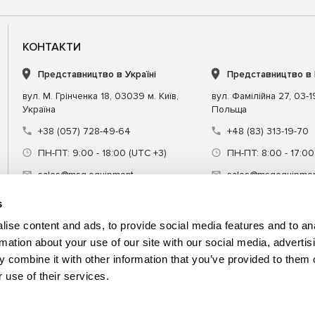
КОНТАКТИ
Представництво в Україні
Представництво в
вул. М. Грінченка 18, 03039 м. Київ,
вул. Фамілійна 27, 03-
Україна
Польща
+38 (057) 728-49-64
+48 (83) 313-19-70
ПН-ПТ: 9:00 - 18:00 (UTC +3)
ПН-ПТ: 8:00 - 17:00
sales@msg.equipment
sales@msgequipmen
s
ise content and ads, to provide social media features and to an
rmation about your use of our site with our social media, advertis
 combine it with other information that you’ve provided to them o
днання
Спецінструмент
Навчання
 use of their services.