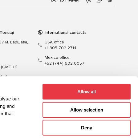
 Польщі
International contacts
197 м. Варшава,
USA office
+1 805 702 2714
Mexico office
+52 (744) 602 0057
 (GMT +1)
t.pl
Allow all
alyse our
ing and
Allow selection
r that
Кабелі
Програмне забезпечення
Deny