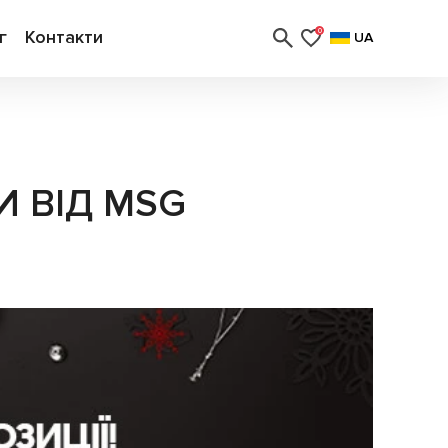
г
Контакти
0
UA
И ВІД MSG