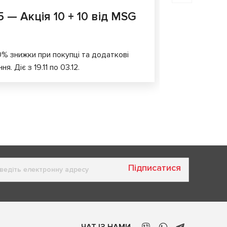
5 — Акція 10 + 10 від MSG
Акція н
Оголошуємо 
гідравлічно
10% знижки при покупці та додаткові
. Діє з 19.11 по 03.12.
Підписатися
ЧАТ ІЗ НАМИ