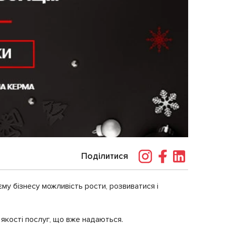
Поділитися
єму бізнесу можливість рости, розвиватися і
якості послуг, що вже надаються.