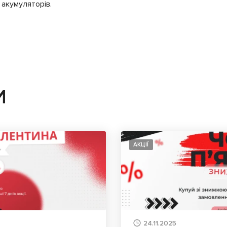
 акумуляторів.
И
АКЦІЇ
24.11.2025