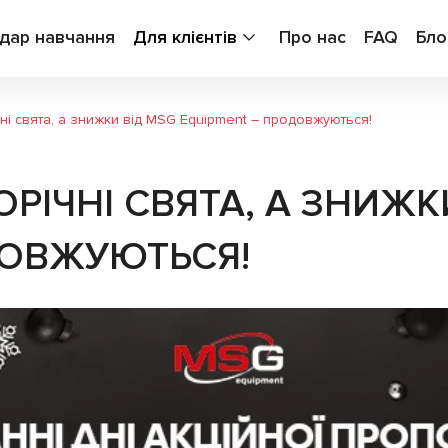
дар навчання
Для клієнтів
Про нас
FAQ
Бло
ні свята, а знижки від MSG Equipment – продовжуються!
РІЧНІ СВЯТА, А ЗНИЖК
ДОВЖУЮТЬСЯ!