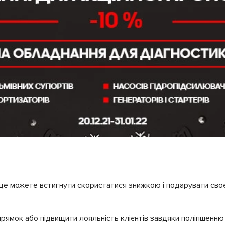
ви ще можете встигнути скористатися знижкою і подарувати сво
рямок або підвищити лояльність клієнтів завдяки поліпшенню 