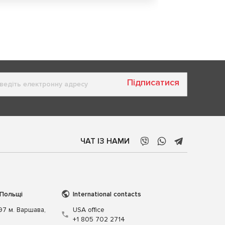
Підписатися
ЧАТ ІЗ НАМИ
 Польщі
International contacts
197 м. Варшава,
USA office
+1 805 702 2714