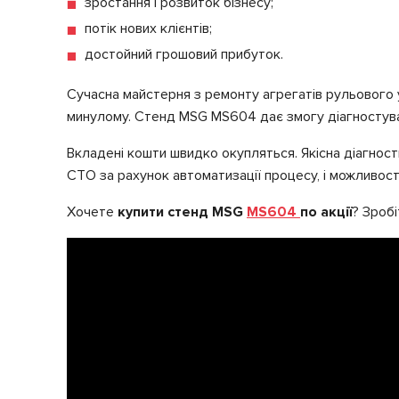
зростання і розвиток бізнесу;
потік нових клієнтів;
достойний грошовий прибуток.
Сучасна майстерня з ремонту агрегатів рульового 
минулому. Стенд MSG MS604 дає змогу діагностува
Вкладені кошти швидко окупляться. Якісна діагност
СТО за рахунок автоматизації процесу, і можливості
Хочете
купити стенд MSG
MS604
по акції
? Зробі