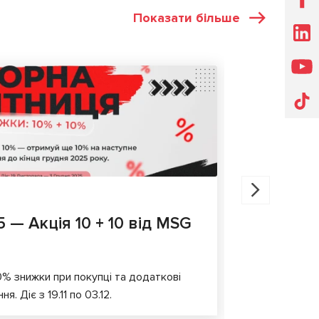
Показати більше
АКЦІЇ
22.07.202
5 — Акція 10 + 10 від MSG
Акція н
Оголошуємо 
гідравлічно
10% знижки при покупці та додаткові
. Діє з 19.11 по 03.12.