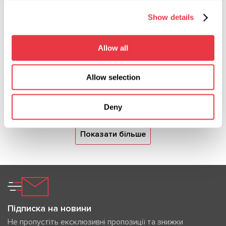
06.02.2026
Show details
День святого Валентина з MSG
Equipment — знижка 10% + 4%
Allow all
Відсвяткуйте День святого Валентина разом із
MSG Equipment — отримайте знижку 10% та
Allow selection
додаткові 4% у перші 7 днів акції.
Deny
Показати більше
Підписка на новини
Не пропустіть ексклюзивні пропозиції та знижки