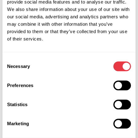
provide social media features and to analyse our traffic.
клапанів і муфт компресора автомобільного
We also share information about your use of our site with
кондиціонера. Провести діагностику можна як у
our social media, advertising and analytics partners who
знятому вигляді, так і на автомобілі.
may combine it with other information that you’ve
provided to them or that they’ve collected from your use
Акція на купівлю обладнання для ремонту та
of their services.
обслуговування кондиціонера автомобіля MSG Equipment
з кеш-беком діє з 30.07.19 по 31.08.19.
Consent
Necessary
Selection
АКТУАЛЬНІ НОВИНИ
Preferences
Statistics
АКЦІЇ
Marketing