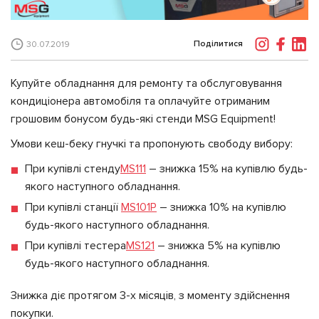
Поділитися
30.07.2019
Купуйте обладнання для ремонту та обслуговування
кондиціонера автомобіля та
оплачуйте отриманим
грошовим бонусом будь-які стенди MSG Equipment!
Умови кеш-беку гнучкі та пропонують свободу вибору:
При купівлі стенду
MS111
– знижка 15% на купівлю будь-
якого наступного обладнання.
При купівлі станції
MS101Р
– знижка 10% на купівлю
будь-якого наступного обладнання.
При купівлі тестера
MS121
– знижка 5% на купівлю
будь-якого наступного обладнання.
Знижка діє протягом 3-х місяців, з моменту здійснення
покупки.