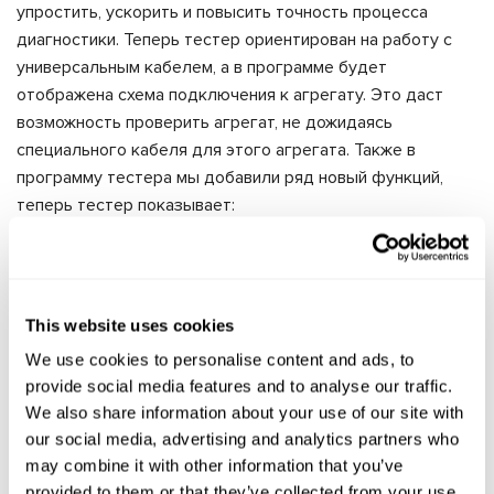
упростить, ускорить и повысить точность процесса
диагностики. Теперь тестер ориентирован на работу с
универсальным кабелем, а в программе будет
отображена схема подключения к агрегату. Это даст
возможность проверить агрегат, не дожидаясь
специального кабеля для этого агрегата. Также в
программу тестера мы добавили ряд новый функций,
теперь тестер показывает:
• нормальный (правильный) ток потребления, который
должен быть у проверяемого агрегата;
• пакеты данных, полученные от агрегата, и их
расшифровку;
This website uses cookies
• список не критичных ошибок.
We use cookies to personalise content and ads, to
provide social media features and to analyse our traffic.
We also share information about your use of our site with
our social media, advertising and analytics partners who
may combine it with other information that you’ve
provided to them or that they’ve collected from your use