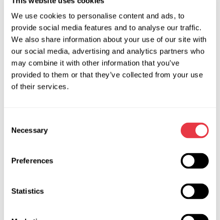
This website uses cookies
Ведь Rematec Amsterdam собирает крупнейшие
We use cookies to personalise content and ads, to
компании и новейшие технологии в сфере мобильности,
provide social media features and to analyse our traffic.
устойчивого развития и автозапчастей. Это идеальное
We also share information about your use of our site with
место, чтобы узнать о последних тенденциях и бизнес-
our social media, advertising and analytics partners who
модели, поделиться передовым опытом и заглянуть в
may combine it with other information that you’ve
будущее: как будет выглядеть восстановление в
provided to them or that they’ve collected from your use
следующем десятилетии.
of their services.
Consent
Necessary
Selection
АКТУАЛЬНЫЕ НОВОСТИ
Preferences
НОВОСТИ
Statistics