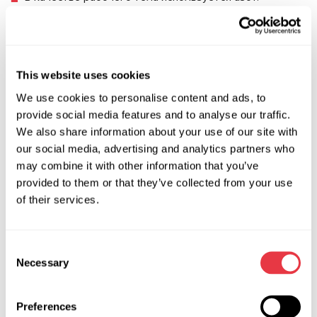
Диагностика проводится в автоматическом режиме.
Простое, интуитивно понятное меню управления
стендом.
This website uses cookies
Бесплатное обновление ПО.
Сохранение и распечатка результатов диагностики (в
We use cookies to personalise content and ads, to
разработке).
provide social media features and to analyse our traffic.
We also share information about your use of our site with
Может использоваться при предпродажной проверке
our social media, advertising and analytics partners who
новых компрессоров.
may combine it with other information that you’ve
provided to them or that they’ve collected from your use
В вашем автосервисе занимаются ремонтом
of their services.
электромобилей или данное направление работы только
обсуждается? Обращайтесь к специалистам нашей
компании, которые помогут с подбором оборудования
Consent
для обслуживания электрических авто и обучат
Necessary
Selection
работать с ним.
Preferences