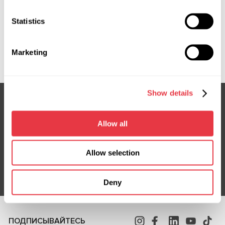
Statistics
Показать больше
Marketing
Show details
Allow all
Подпишитесь на нашу рассылку
Не пропустите эксклюзивные предложения и скидки
Allow selection
Подписаться
Deny
ПОДПИСЫВАЙТЕСЬ