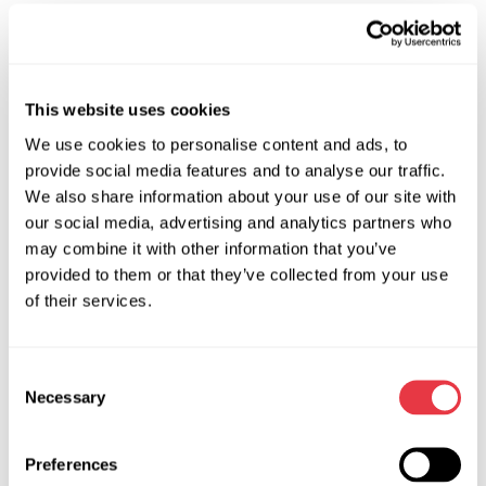
АКТУАЛЬНЫЕ НОВОСТИ
This website uses cookies
НОВОСТИ
We use cookies to personalise content and ads, to
provide social media features and to analyse our traffic.
We also share information about your use of our site with
our social media, advertising and analytics partners who
may combine it with other information that you’ve
19.01.2026
provided to them or that they’ve collected from your use
MSG Equipment на международных
of their services.
выставках в 2026 году
В 2026 году мы представим оборудование MSG
Consent
Equipment на ведущих мировых выставках
Necessary
Selection
автосервиса и диагностики. Встретимся лично в
Украине, Турции, Португалии, Чили, Германии,
США и Китае.
Preferences