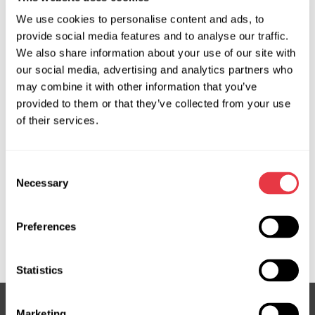
19.01.2026
We use cookies to personalise content and ads, to
MSG Equipment на международных
provide social media features and to analyse our traffic.
We also share information about your use of our site with
выставках в 2026 году
our social media, advertising and analytics partners who
В 2026 году мы представим оборудование MSG
may combine it with other information that you’ve
Equipment на ведущих мировых выставках
provided to them or that they’ve collected from your use
автосервиса и диагностики. Встретимся лично в
of their services.
Украине, Турции, Португалии, Чили, Германии,
США и Китае.
Consent
Necessary
Selection
Preferences
Показать больше
Statistics
Marketing