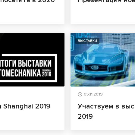
посетить в 2020
Презентация но
ВЫСТАВКИ
05.11.2019
 Shanghai 2019
Участвуем в выс
2019