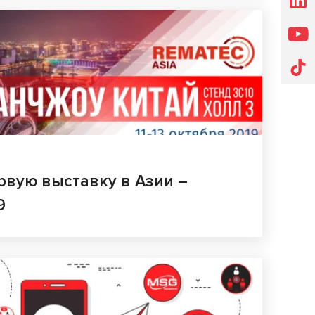
рвую выставку в Азии –
9