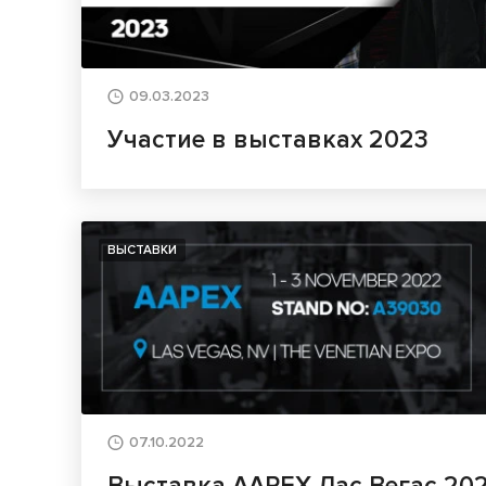
09.03.2023
Участие в выставках 2023
ВЫСТАВКИ
07.10.2022