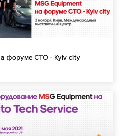
 форуме СТО - Kyiv city