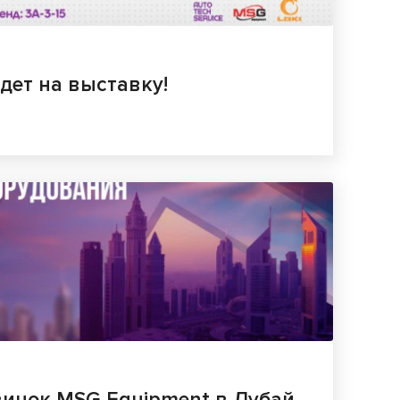
дет на выставку!