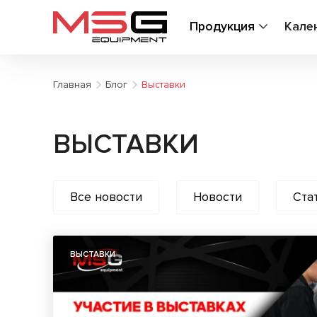
Продукция
Кале
Главная
Блог
Выставки
ВЫСТАВКИ
Все новости
Новости
Ста
ВЫСТАВКИ