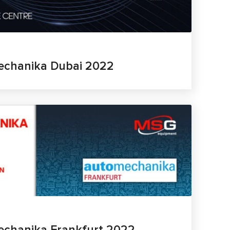
chanika Dubai 2022