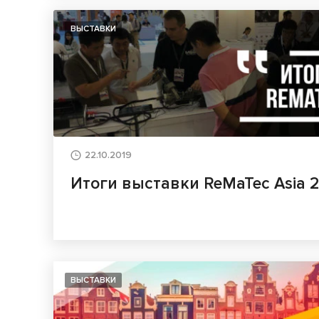
ВЫСТАВКИ
22.10.2019
Итоги выставки ReMaTec Asia 
ВЫСТАВКИ