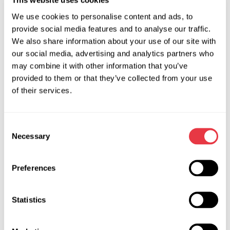
This website uses cookies
уникальное программное обеспечение, позволяет
We use cookies to personalise content and ads, to
работать с новейшими прошивками и значительно
provide social media features and to analyse our traffic.
расширяет возможности альтернативного обслуживания
We also share information about your use of our site with
Tesla. С его помощью можно работать с центральным
our social media, advertising and analytics partners who
компьютером (CID, IC) и сервисными функциями блоков
may combine it with other information that you’ve
автомобиля: менять настройки, калибровать, читать,
provided to them or that they’ve collected from your use
анализировать и удалять коды неисправности,
of their services.
устанавливать навигацию. С целью демонстрации
возможностей прибора, с нами на выставку едет наша
Tesla Model 3. Обучиться работе с прибором и
Consent
Necessary
диагностике электромобиля не сложно – достаточно
Selection
базовых знаний в электронике. Мы разработали курс
обучения диагностике LOKI, который доступен в офлайн
Preferences
и онлайн форматах.
Все наше оборудование имеет бесплатное
Statistics
автоматическое обновление ПО и не устаревает!
Мы очень ждем всех в Киеве, будем рады встретиться