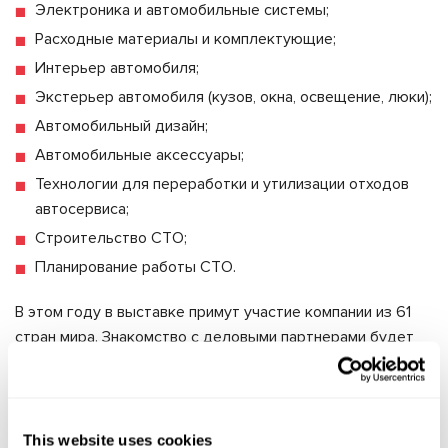
Электроника и автомобильные системы;
Расходные материалы и комплектующие;
Интерьер автомобиля;
Экстерьер автомобиля (кузов, окна, освещение, люки);
Автомобильный дизайн;
Автомобильные аксессуары;
Технологии для переработки и утилизации отходов
автосервиса;
Строительство СТО;
Планирование работы СТО.
В этом году в выставке примут участие компании из 61
стран мира. Знакомство с деловыми партнерами будет
проходить в 13 залах. В павильонах участники выставки
представят свою продукцию, оборудование и услуги.
Выставка Automechanika Dubai 2019 будет проходить в
This website uses cookies
ОАЭ, Дубай с 10.06.2019 по 12.06.19. Ждем вас на нашем