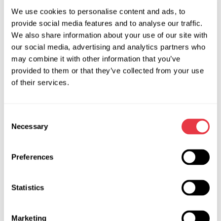
стенде С 12, холл 5.
We use cookies to personalise content and ads, to
provide social media features and to analyse our traffic.
Мы будем рады возможности лично приветствовать вас!
We also share information about your use of our site with
Расскажем и покажем новинки и бестселлеры MSG
our social media, advertising and analytics partners who
Equipment. Надеемся, что посещение нашего стенда
may combine it with other information that you’ve
станет началом совместного взаимовыгодного
provided to them or that they’ve collected from your use
сотрудничества!
of their services.
Consent
Necessary
Selection
АКТУАЛЬНЫЕ НОВОСТИ
Preferences
ВЫСТАВКИ
Statistics
Marketing