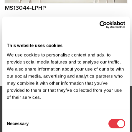
MS13044-LPHP
Zestaw złączek do podłączenia do sprężarek
Chevrolet
Producent:
MSG Equipment
This website uses cookies
We use cookies to personalise content and ads, to
provide social media features and to analyse our traffic.
Zapytaj o cenę
We also share information about your use of our site with
our social media, advertising and analytics partners who
may combine it with other information that you’ve
provided to them or that they’ve collected from your use
of their services.
Subskrybuj nasz newsletter
Consent
Nie przegap ekskluzywnych ofert i rabatów
Necessary
Selection