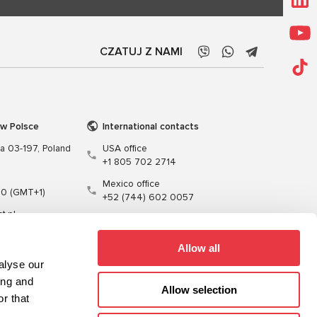
CZATUJ Z NAMI
 w Polsce
International contacts
wa 03-197, Poland
USA office
+1 805 702 2714
Mexico office
00 (GMT+1)
+52 (744) 602 0057
t.pl
Allow all
alyse our
ing and
Allow selection
r that
enie
Kable
Oprogramowanie