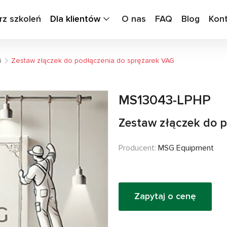
rz szkoleń
Dla klientów
O nas
FAQ
Blog
Kon
i
Zestaw złączek do podłączenia do sprężarek VAG
MS13043-LPHP
Zestaw złączek do 
Producent:
MSG Equipment
Zapytaj o cenę