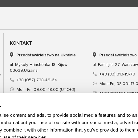
KONTAKT
Przedstawicielstwo na Ukrainie
Przedstawicielstwo
ul. Mykoly Hrinchenka 18, Kijów
ul. Familijna 27, Warsza
03039,Ukraina
+48 (83) 313-19-70
e
+38 (057) 728-49-64
Mon–Fri, 08:00–17:
Mon–Fri, 09:00–18:00 (UTC+3)
sales@msgequipmen
sales@msg.equipment
s
ise content and ads, to provide social media features and to an
rmation about your use of our site with our social media, advertis
 combine it with other information that you’ve provided to them o
Sprzęt
Narzędzie specjalne
Szkol
 use of their services.