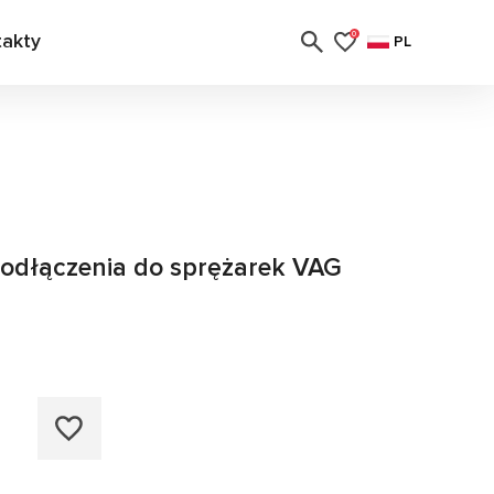
takty
0
PL
podłączenia do sprężarek VAG