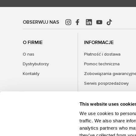
OBSERWUJ NAS
O FIRMIE
INFORMACJE
O nas
Płatność i dostawa
Dystrybutorzy
Pomoc techniczna
Kontakty
Zobowiązania gwarancyjn
Serwis posprzedażowy
FAQ
Blog
This website uses cookie
We use cookies to personal
traffic. We also share info
analytics partners who may
KATEGORIE
they’ve collected from your