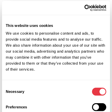
Cechy:
Automatyczna identyfikacja połączenia faz uzwojenia
stojana ułatwia podłączenie uzwojenia stojana do
This website uses cookies
testera, nie trzeba obserwować polaryzacji i kolejności
We use cookies to personalise content and ads, to
podłączenia wyprowadzeń diagnostycznych.
provide social media features and to analyse our traffic.
Badanie uzwojeń stojana połączonych za schematem
We also share information about your use of our site with
„Gwiazda” i „Trójkąt”.
our social media, advertising and analytics partners who
may combine it with other information that you’ve
provided to them or that they’ve collected from your use
of their services.
Specyfikacje techniczne
Consent
Napięcie zasilania, V
230
Necessary
Selection
Pobór mocy, kW
0.1
Preferences
Aktualizacja oprogramowania
nie