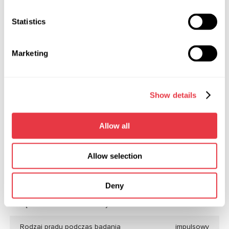
Napięcie badanych urządzeń
12, 24
Statistics
(podzespołów), V
Sterowanie
na ekranie
Marketing
dotykowym
Szerokość, m
0,29
Show details
Glibina, m
0,32
Allow all
Wysokość, m
0,12
Masa, kg
2,6
Allow selection
Baza danych regulatorów napięcia
nie
Deny
Badanie uzwojenia stojana pod
tak
kątem zwarcia do obudowy
Rodzaj prądu podczas badania
impulsowy