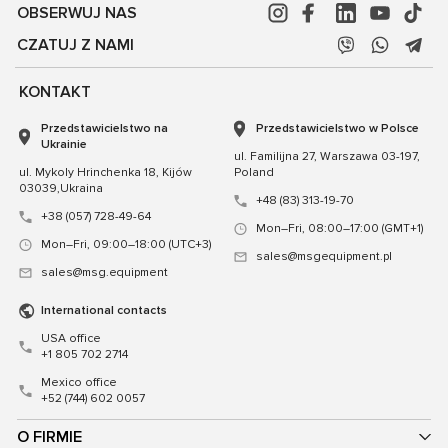
OBSERWUJ NAS
CZATUJ Z NAMI
KONTAKT
Przedstawicielstwo na
Przedstawicielstwo w Polsce
Ukrainie
ul. Familijna 27, Warszawa 03-197,
ul. Mykoly Hrinchenka 18, Kijów
Poland
03039,Ukraina
+48 (83) 313-19-70
+38 (057) 728-49-64
Mon–Fri, 08:00–17:00 (GMT+1)
Mon–Fri, 09:00–18:00 (UTC+3)
sales@msgequipment.pl
sales@msg.equipment
International contacts
USA office
+1 805 702 2714
Mexico office
+52 (744) 602 0057
O FIRMIE