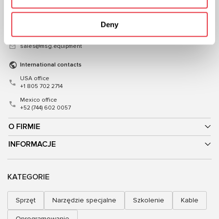
03039,Ukraina
+48 (83) 313-19-70
+38 (057) 728-49-64
Deny
Mon–Fri, 08:00–17:00 (GMT+1)
Mon–Fri, 09:00–18:00 (UTC+3)
sales@msgequipment.pl
sales@msg.equipment
International contacts
USA office
+1 805 702 2714
Mexico office
+52 (744) 602 0057
O FIRMIE
INFORMACJE
KATEGORIE
Sprzęt
Narzędzie specjalne
Szkolenie
Kable
Oprogramowanie