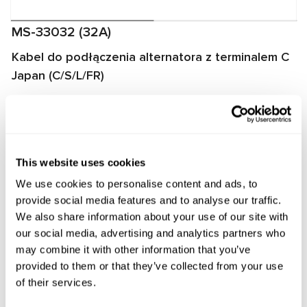
MS-33032 (32A)
Kabel do podłączenia alternatora z terminalem C
Japan (C/S/L/FR)
Kabel przeznaczony do diagnozowania alternatorów na
stanowiskach MS002A/MS005/MS005A/MS008. Kabel
umożliwia szybkie i prawidłowe podłączenie alternatora do
stanowiska, a także zapewnia niezawodną komunikację
This website uses cookies
między regulatorem napięcia alternatora a stanowiskiem.
We use cookies to personalise content and ads, to
provide social media features and to analyse our traffic.
Producent:
MSG Equipment
We also share information about your use of our site with
our social media, advertising and analytics partners who
may combine it with other information that you’ve
provided to them or that they’ve collected from your use
Zapytaj o cenę
of their services.