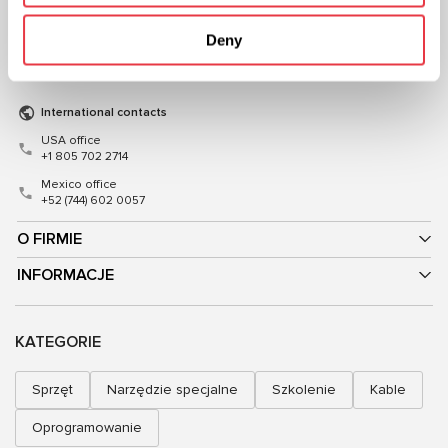
+48 (83) 313-19-70
+38 (057) 728-49-64
Mon–Fri, 08:00–17:00 (GMT+1)
Deny
Mon–Fri, 09:00–18:00 (UTC+3)
sales@msgequipment.pl
sales@msg.equipment
International contacts
USA office
+1 805 702 2714
Mexico office
+52 (744) 602 0057
O FIRMIE
INFORMACJE
KATEGORIE
Sprzęt
Narzędzie specjalne
Szkolenie
Kable
Oprogramowanie