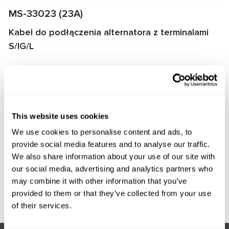
MS-33023 (23A)
Kabel do podłączenia alternatora z terminalami
S/IG/L
Kabel przeznaczony do diagnozowania alternatorów na
stanowiskach MS002A/MS005/MS005A/MS008. Kabel
umożliwia szybkie i prawidłowe podłączenie alternatora do
stanowiska, a także zapewnia niezawodną komunikację
This website uses cookies
między regulatorem napięcia alternatora a stanowiskiem.
We use cookies to personalise content and ads, to
Producent:
MSG Equipment
provide social media features and to analyse our traffic.
We also share information about your use of our site with
our social media, advertising and analytics partners who
may combine it with other information that you’ve
Zapytaj o cenę
provided to them or that they’ve collected from your use
of their services.