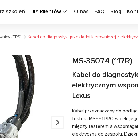
rz szkoleń
Dla klientów
O nas
FAQ
Blog
Kon
wnicy (EPS)
Kabel do diagnostyki przekładni kierowniczej z elekt
MS-36074 (117R)
Kabel do diagnostyki
elektrycznym wspo
Lexus
Kabel przeznaczony do podłąc
testera MS561 PRO w celu jeg
między testerem a wspomagani
elektryczną do zespołu. Dzięk