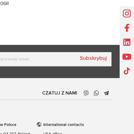
106R
Subskrybuj
CZATUJ Z NAMI
 w Polsce
International contacts
wa 03-197, Poland
USA office