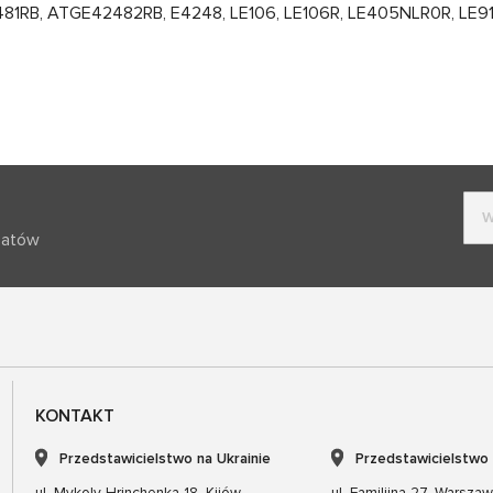
1RB, ATGE42482RB, E4248, LE106, LE106R, LE405NLR0R, LE9
batów
KONTAKT
Przedstawicielstwo na Ukrainie
Przedstawicielstwo
ul. Mykoly Hrinchenka 18, Kijów
ul. Familijna 27, Warsza