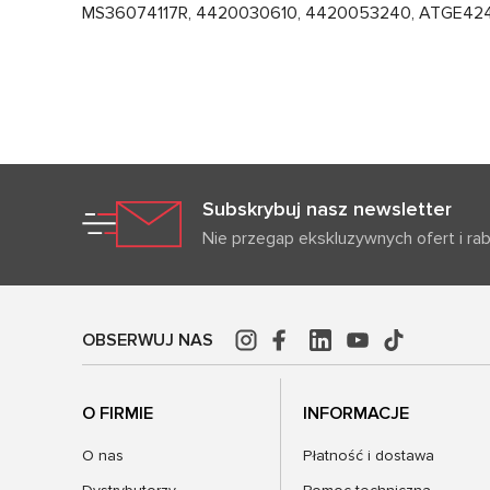
MS36074117R, 4420030610, 4420053240, ATGE4248
Subskrybuj nasz newsletter
Nie przegap ekskluzywnych ofert i ra
OBSERWUJ NAS
O FIRMIE
INFORMACJE
O nas
Płatność i dostawa