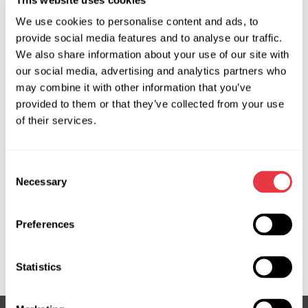
Producent:
MSG Equipment
We use cookies to personalise content and ads, to
provide social media features and to analyse our traffic.
We also share information about your use of our site with
Zapytaj o cenę
our social media, advertising and analytics partners who
may combine it with other information that you’ve
provided to them or that they’ve collected from your use
of their services.
OEM
MS3605296R, 2827437208C, 5154751AE, 68230030AA,
Consent
68230030AC, 68230030AD, 68242957AH, 68242959AE,
Necessary
Selection
68242959AH, 68256617AA, 68419897AB, 68453597AA,
68536636AB, 68628858AA, ATGE41261RB,
ATGE41262RB, DG102, DG102R, DG402NLA0R, DG9102R,
Preferences
E4126, K05154751AE, R8242957AI, R8242958AC,
RL154751AE, RL230030AB
Statistics