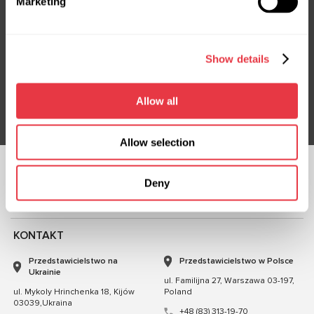
Marketing
Subskrybuj nasz newsletter
Show details
Nie przegap ekskluzywnych ofert i rabatów
Subskrybuj
Allow all
Allow selection
OBSERWUJ NAS
Deny
CZATUJ Z NAMI
KONTAKT
Przedstawicielstwo na
Przedstawicielstwo w Polsce
Ukrainie
ul. Familijna 27, Warszawa 03-197,
ul. Mykoly Hrinchenka 18, Kijów
Poland
03039,Ukraina
+48 (83) 313-19-70