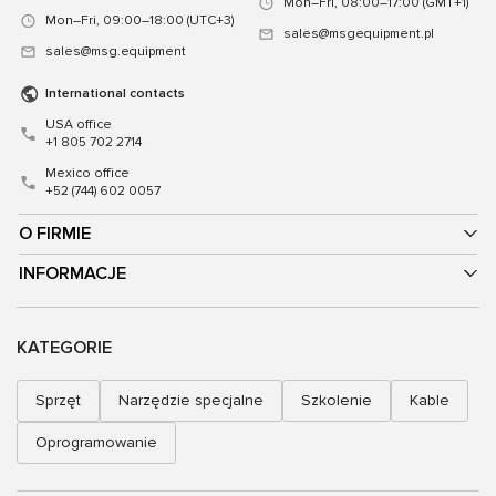
Mon–Fri, 08:00–17:00 (GMT+1)
Mon–Fri, 09:00–18:00 (UTC+3)
sales@msgequipment.pl
sales@msg.equipment
International contacts
USA office
+1 805 702 2714
Mexico office
+52 (744) 602 0057
O FIRMIE
INFORMACJE
KATEGORIE
Sprzęt
Narzędzie specjalne
Szkolenie
Kable
Oprogramowanie