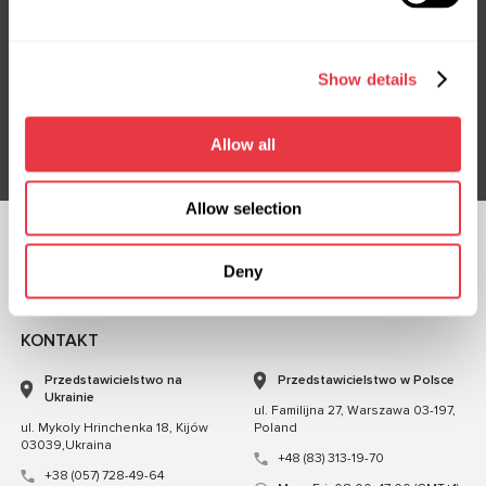
Subskrybuj nasz newsletter
Nie przegap ekskluzywnych ofert i rabatów
Show details
Subskrybuj
Allow all
Allow selection
OBSERWUJ NAS
Deny
CZATUJ Z NAMI
KONTAKT
Przedstawicielstwo na
Przedstawicielstwo w Polsce
Ukrainie
ul. Familijna 27, Warszawa 03-197,
ul. Mykoly Hrinchenka 18, Kijów
Poland
03039,Ukraina
+48 (83) 313-19-70
+38 (057) 728-49-64