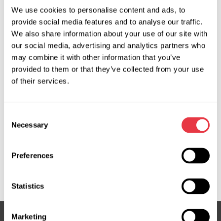
We use cookies to personalise content and ads, to
provide social media features and to analyse our traffic.
Zapytaj o cenę
We also share information about your use of our site with
our social media, advertising and analytics partners who
may combine it with other information that you’ve
OEM
provided to them or that they’ve collected from your use
of their services.
MS3503979C, 4621035000, 4621035001, 4621035002,
4621035003, 4621035004, 4621035020, 4621035021,
4621035022, 4621035900, 563003U370, 563101J810,
Consent
Necessary
563101J815, 563101J825, 563102S420, 563102W710,
Selection
563102W840, 563103U820, 563103W420, 56310A4000,
56310A4005, 56310A4010, 56310A4015, 56310A4100,
Preferences
56310A4110, 56310D9000, 56310D9100, 563453W220,
HY708R, HY714R, KI711R, KI714R, KI716R, KI717R, SS701R
Statistics
Marketing