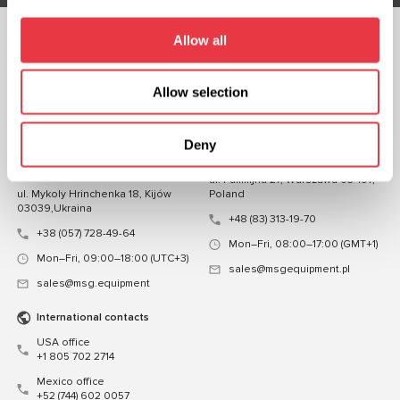
Allow all
OBSERWUJ NAS
CZATUJ Z NAMI
Allow selection
KONTAKT
Deny
Przedstawicielstwo na
Przedstawicielstwo w Polsce
Ukrainie
ul. Familijna 27, Warszawa 03-197,
ul. Mykoly Hrinchenka 18, Kijów
Poland
03039,Ukraina
+48 (83) 313-19-70
+38 (057) 728-49-64
Mon–Fri, 08:00–17:00 (GMT+1)
Mon–Fri, 09:00–18:00 (UTC+3)
sales@msgequipment.pl
sales@msg.equipment
International contacts
USA office
+1 805 702 2714
Mexico office
+52 (744) 602 0057