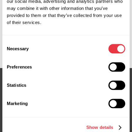
our social media, advertising and analytics partners who
may combine it with other information that you’ve
Zapytaj o cenę
provided to them or that they’ve collected from your use
of their services.
OEM
Consent
MS3504181C, 4525074030, 4525074040, 4525074120,
Necessary
Selection
4525074121, 4525074130, 4525074131, TY712R
Preferences
Statistics
Subskrybuj nasz newsletter
Nie przegap ekskluzywnych ofert i rabatów
Marketing
Subskrybuj
Show details