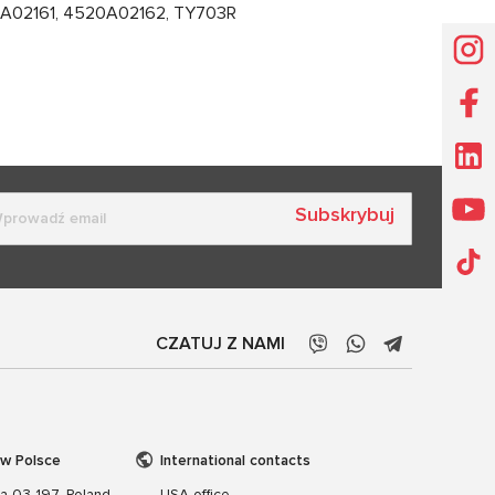
0A02161, 4520A02162, TY703R
Subskrybuj
CZATUJ Z NAMI
 w Polsce
International contacts
wa 03-197, Poland
USA office