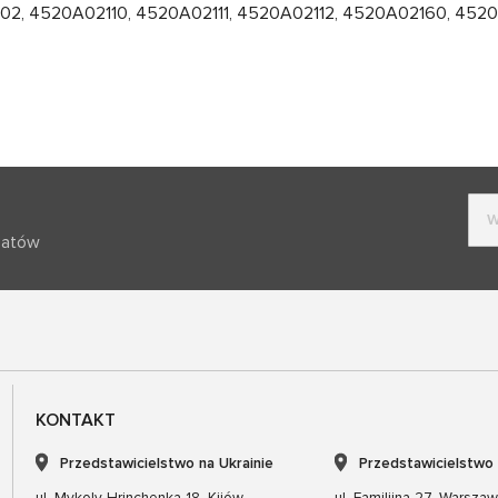
2, 4520A02110, 4520A02111, 4520A02112, 4520A02160, 452
batów
KONTAKT
Przedstawicielstwo na Ukrainie
Przedstawicielstwo
ul. Mykoly Hrinchenka 18, Kijów
ul. Familijna 27, Warsza