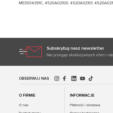
MS3504391C, 4520A02100, 4520A02101, 4520A0210
Subskrybuj nasz newsletter
Nie przegap ekskluzywnych ofert i ra
OBSERWUJ NAS
O FIRMIE
INFORMACJE
O nas
Płatność i dostawa