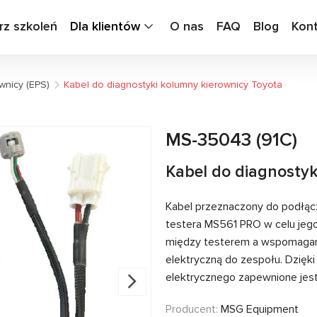
rz szkoleń
Dla klientów
O nas
FAQ
Blog
Kon
wnicy (EPS)
Kabel do diagnostyki kolumny kierownicy Toyota
MS-35043 (91C)
Kabel do diagnostyk
Kabel przeznaczony do podłąc
testera MS561 PRO w celu jeg
między testerem a wspomagani
elektryczną do zespołu. Dzięk
elektrycznego zapewnione jest
Producent:
MSG Equipment