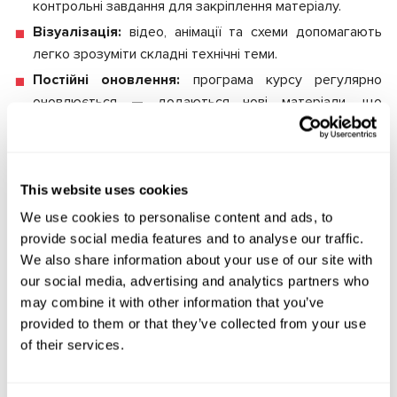
контрольні завдання для закріплення матеріалу.
Візуалізація:
відео, анімації та схеми допомагають
легко зрозуміти складні технічні теми.
Постійні оновлення:
програма курсу регулярно
оновлюється — додаються нові матеріали, що
відображають зміни в конструкції та програмних
особливостях автомобілів Tesla, а також опис нових
функцій і можливостей приладу LOKI.
This website uses cookies
Для кого курс
We use cookies to personalise content and ads, to
provide social media features and to analyse our traffic.
Фахівці СТО, які обслуговують Tesla
We also share information about your use of our site with
Інженери та автомеханіки, що працюють з
our social media, advertising and analytics partners who
електромобілями
may combine it with other information that you’ve
Власники невеликих автосервісів, які хочуть
provided to them or that they’ve collected from your use
розширити перелік послуг
of their services.
Початківці, які хочуть опанувати діагностику
автомобілів Tesla