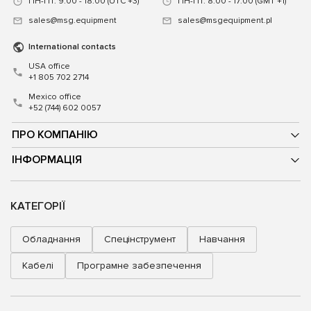
ПН-ПТ: 9:00 - 18:00 (UTC +3)
ПН-ПТ: 8:00 - 17:00 (GMT +1)
sales@msg.equipment
sales@msgequipment.pl
International contacts
USA office
+1 805 702 2714
Mexico office
+52 (744) 602 0057
ПРО КОМПАНІЮ
ІНФОРМАЦІЯ
КАТЕГОРІЇ
Обладнання
Спецінструмент
Навчання
Кабелі
Програмне забезпечення