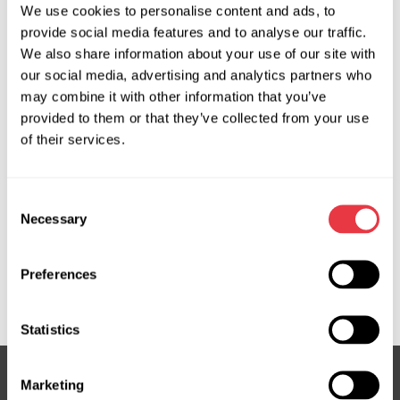
ІНСТРУМЕНТ
We use cookies to personalise content and ads, to
provide social media features and to analyse our traffic.
We also share information about your use of our site with
our social media, advertising and analytics partners who
may combine it with other information that you’ve
provided to them or that they’ve collected from your use
MS20002
of their services.
Лещата для ремонту
амортизаторів і
Consent
рульових рейок
Necessary
Selection
Preferences
Показати більше продукції
Statistics
Marketing