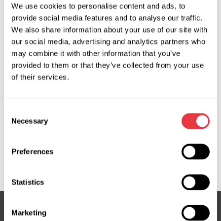
ІНСТРУМЕНТ
We use cookies to personalise content and ads, to
provide social media features and to analyse our traffic.
We also share information about your use of our site with
our social media, advertising and analytics partners who
may combine it with other information that you’ve
provided to them or that they’ve collected from your use
MS52118-HPS
of their services.
Пристосування для
вимірювання гумових
Consent
кілець агрегатів ГПК
Necessary
Selection
Preferences
Показати більше продукції
Statistics
Marketing