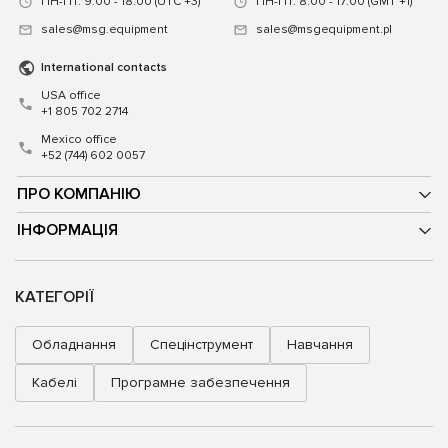
ПН-ПТ: 9:00 - 18:00 (UTC +3)
ПН-ПТ: 8:00 - 17:00 (GMT +1)
sales@msg.equipment
sales@msgequipment.pl
International contacts
USA office
+1 805 702 2714
Mexico office
+52 (744) 602 0057
ПРО КОМПАНІЮ
ІНФОРМАЦІЯ
КАТЕГОРІЇ
Обладнання
Спецінструмент
Навчання
Кабелі
Програмне забезпечення