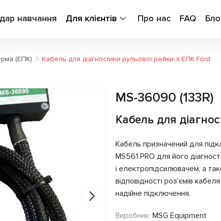
дар навчання
Для клієнтів
Про нас
FAQ
Бло
ерма (ЕПК)
Кабель для діагностики рульової рейки з ЕПК Ford
MS-36090 (133R)
Кабель для діагнос
Кабель призначений для під
MS561 PRO для його діагност
і електропідсилювачем, а та
відповідності роз'ємів кабе
надійне підключення.
Виробник:
MSG Equipment