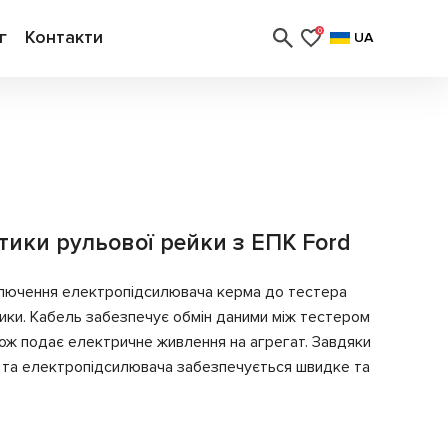
г
Контакти
0
UA
тики рульової рейки з ЕПК Ford
ключення електропідсилювача керма до тестера
ики. Кабель забезпечує обмін даними між тестером
кож подає електричне живлення на агрегат. Завдяки
ля та електропідсилювача забезпечується швидке та