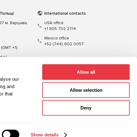
 Польщі
International contacts
197 м. Варшава,
USA office
+1 805 702 2714
Mexico office
+52 (744) 602 0057
 (GMT +1)
t.pl
Allow all
alyse our
ing and
Allow selection
r that
Кабелі
Програмне забезпечення
Deny
Карта сайту
Політика конфіденційності
Show details