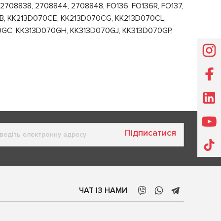
708838, 2708844, 2708848, FO136, FO136R, FO137,
B, KK213D070CE, KK213D070CG, KK213D070CL,
0GC, KK313D070GH, KK313D070GJ, KK313D070GP,
Підписатися
ЧАТ ІЗ НАМИ