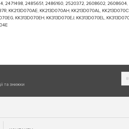
, 2471498, 2485651, 2486160, 2520372, 2608602, 2608604, 2
37R, KK213D070AE, KK213D070AH, KK213D070AL, KK213D070C
070EG, KK313D070EH, KK313D070EJ, KK313D070EL, KK313D07
504E
ії та знижки