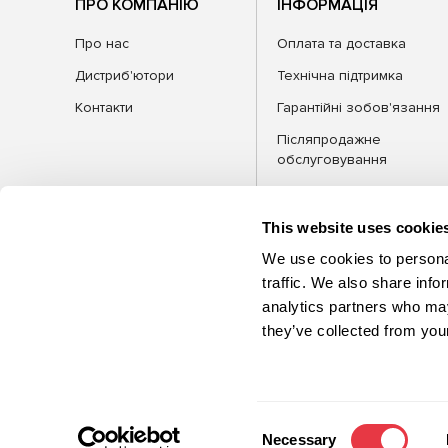
ПРО КОМПАНІЮ
ІНФОРМАЦІЯ
Про нас
Оплата та доставка
Дистриб'ютори
Технічна підтримка
Контакти
Гарантійні зобов'язання
Післяпродажне
обслуговування
FAQ
Блог
This website uses cookie
We use cookies to personal
traffic. We also share info
analytics partners who may
КАТЕГОРІЇ
Обла
they’ve collected from your
©2026 MSG Equipment. Усі права
захищені
Consent
Necessary