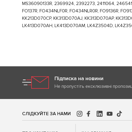
MS36090133R, 2369924, 2392273, 2411064, 2465414
FO137R, FO434NLF0R, FO434NLR0R, FO9136R, FO91
KK213D070CP, KK313D070AJ, KK313D070AP, KK313D
LK413D070AH, LK413D070AM, LK4Z3504D, LK4Z3
Підписка на новини
Не пропустіть ексклюзивні пропозиц
СЛІДКУЙТЕ ЗА НАМИ