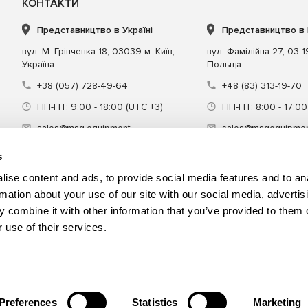
КОНТАКТИ
Представництво в Україні
Представництво в
вул. М. Грінченка 18, 03039 м. Київ,
вул. Фамілійна 27, 03-
Україна
Польща
+38 (057) 728-49-64
+48 (83) 313-19-70
ПН-ПТ: 9:00 - 18:00 (UTC +3)
ПН-ПТ: 8:00 - 17:00
sales@msg.equipment
sales@msgequipmen
s
ise content and ads, to provide social media features and to an
rmation about your use of our site with our social media, advertis
 combine it with other information that you’ve provided to them o
днання
Спецінструмент
Навчання
 use of their services.
Preferences
Statistics
Marketing