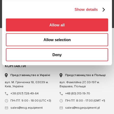
Show details
Підписатися
Allow all
Allow selection
СЛІДКУЙТЕ ЗА
НАМИ
ЧАТ ІЗ НАМИ
Deny
КОНТАКТИ
Представництво в Україні
Представництво в Польщі
вул. М. Грінченка 18, 03039 м.
вул. Фамілійна 27, 03-197 м.
Київ, Україна
Варшава, Польща
+38 (057) 728-49-64
+48 (83) 313-19-70
ПН-ПТ: 9:00 - 18:00 (UTC +3)
ПН-ПТ: 8:00 - 17:00 (GMT +1)
sales@msg.equipment
sales@msgequipment.pl