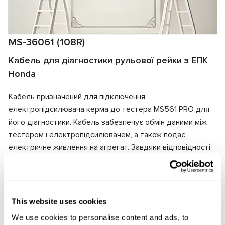
MS-36061 (108R)
Кабель для діагностики рульової рейки з ЕПК
Honda
Кабель призначений для підключення
електропідсилювача керма до тестера MS561 PRO для
його діагностики. Кабель забезпечує обмін даними між
тестером і електропідсилювачем, а також подає
електричне живлення на агрегат. Завдяки відповідності
роз'ємів кабеля та електропідсилювача забезпечується
швидке та надійне підключення.
Виробник:
MSG Equipment
This website uses cookies
We use cookies to personalise content and ads, to