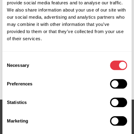
provide social media features and to analyse our traffic.
Запит ціни
We also share information about your use of our site with
our social media, advertising and analytics partners who
may combine it with other information that you’ve
provided to them or that they’ve collected from your use
OEM
of their services.
MS36061108R, 53600TVAA07, 53600TVAA08,
53600TVAA09, 53600TVAA18, 53600TVAA19,
Consent
53620TVAA27, 53620TVAA48, 53620TVCA38,
Necessary
Selection
7817974921, 7817974943, 7817974944, 7817994157,
7817994158, ATGE4378, ATGE43781RB, ATGE43782RB,
E4378, HO122R, HO419NLF0R, HO9122R
Preferences
Statistics
Marketing
Підписка на новини
Не пропустіть ексклюзивні пропозиції та знижки