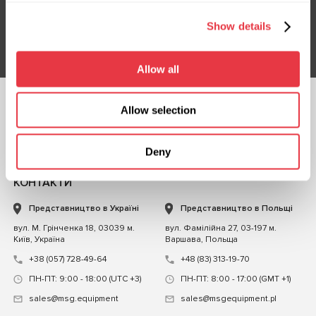
Show details
Підписатися
Allow all
Allow selection
СЛІДКУЙТЕ ЗА
НАМИ
ЧАТ ІЗ НАМИ
Deny
КОНТАКТИ
Представництво в Україні
Представництво в Польщі
вул. М. Грінченка 18, 03039 м.
вул. Фамілійна 27, 03-197 м.
Київ, Україна
Варшава, Польща
+38 (057) 728-49-64
+48 (83) 313-19-70
ПН-ПТ: 9:00 - 18:00 (UTC +3)
ПН-ПТ: 8:00 - 17:00 (GMT +1)
sales@msg.equipment
sales@msgequipment.pl