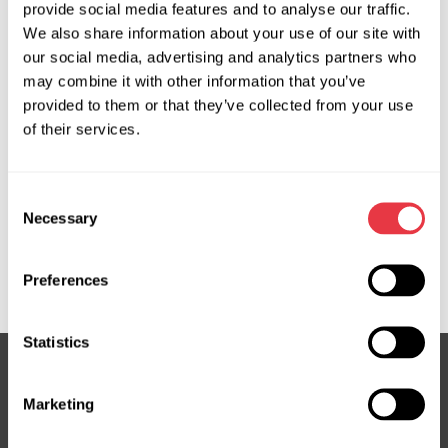
provide social media features and to analyse our traffic.
Запит ціни
We also share information about your use of our site with
our social media, advertising and analytics partners who
may combine it with other information that you’ve
provided to them or that they’ve collected from your use
OEM
of their services.
MS3605397R, 4534600801, 4534601900, 4534602100,
4534602400, 490012032R, 490015291R, 490017553R,
Consent
490017790R, 490018075R, 490019431R, A4534600801,
Necessary
Selection
A4534601900, A453460190080, A4534602100,
A4534602400, A4534603000, ATGE42161RB, E4216,
SM106, SM106R, SM406NLR0R, SM9106R
Preferences
Statistics
Marketing
Підписка на новини
Не пропустіть ексклюзивні пропозиції та знижки