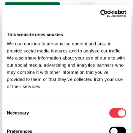
Запит ціни
OEM
This website uses cookies
We use cookies to personalise content and ads, to
MS3701718P, 04550200, 04550201, 04550300,
provide social media features and to analyse our traffic.
04550500, 04550600, 150113, 150114, 150242, 150489,
We also share information about your use of our site with
17BE003, 17BE004, 17BE005, 17BE006, 17BE007, 40079C,
our social media, advertising and analytics partners who
4007Q5, 40071E, 40072E, 4007AZ, 4007CC, 4007CE,
may combine it with other information that you’ve
4007R2, 4007R6, 4007S3, 4007X7, 491107211R,
provided to them or that they’ve collected from your use
49110BN700, 49110BN70B, 49111BN70B, 4912500Q0E,
of their services.
4912500QAA, 54461, 54479, 550335, 560003, 560007,
560012, 7070024, 7074008, 715520113, 715520114,
715520242, 715520489, 7700421259, 7701470783,
Consent
851525646, 9642244980, 9642245180, BECT01P,
Necessary
Selection
BEPG01P, BEPG02P, BERN02P, CI302, CI302R, CI304R,
CI9302, CI9304R, CSP70315GS, CSP71303GS, DSP335,
Preferences