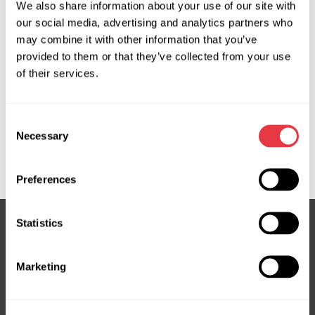
We also share information about your use of our site with
Запит ціни
our social media, advertising and analytics partners who
may combine it with other information that you’ve
provided to them or that they’ve collected from your use
of their services.
OEM
MS3502848C, 488103NF2A, 488104EH0C, 488104NP0A,
Consent
488106198R, 488106771R, 488111KA0A, 488111KA0B,
Necessary
Selection
488111KD0A, 488113NB0A, 488113NB0B, 488114BA0A,
NI701R, NI707R, NI711R, RE702R
Preferences
Statistics
Підписка на новини
Marketing
Не пропустіть ексклюзивні пропозиції та знижки
Підписатися