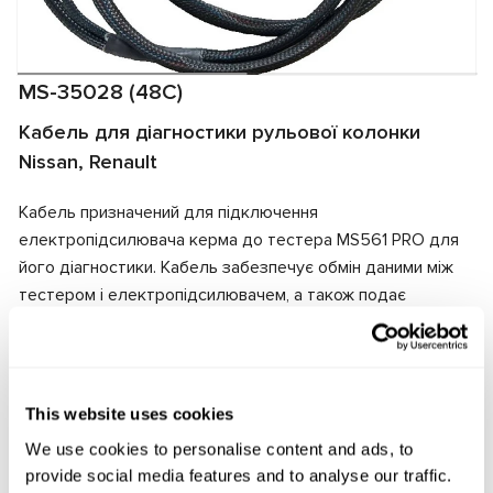
MS-35028 (48C)
Кабель для діагностики рульової колонки
Nissan, Renault
Кабель призначений для підключення
електропідсилювача керма до тестера MS561 PRO для
його діагностики. Кабель забезпечує обмін даними між
тестером і електропідсилювачем, а також подає
електричне живлення на агрегат. Завдяки відповідності
роз'ємів кабеля та електропідсилювача забезпечується
швидке та надійне підключення.
This website uses cookies
Виробник:
MSG Equipment
We use cookies to personalise content and ads, to
provide social media features and to analyse our traffic.