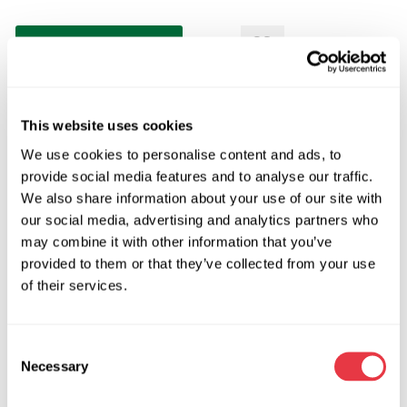
Запит ціни
OEM
This website uses cookies
We use cookies to personalise content and ads, to
MS3501011C, 1531719, 1541790, 1543217, 1546845,
provide social media features and to analyse our traffic.
1554804, 1559685, 1587996, 1631914, 1670531, 1673610,
We also share information about your use of our site with
1699891, 1744120, 1748781, 1899412, 1H563300100,
our social media, advertising and analytics partners who
1H56398000, 1H56398010, 1M56398000, 2090805,
may combine it with other information that you’ve
2270560, 3C529B, 563001H100, 563001H850,
provided to them or that they’ve collected from your use
563001K050, 563002H100, 563002L600, 563002L700,
of their services.
563002L701, 563101H100, 563101H500, 563101K050,
563101K051, 563101K052, 563101K250, 563101K251,
563101K252, 563101P000, 563101P050, 563101P200,
Consent
563102H000, 563102H001, 563102H100, 563102H101,
Necessary
Selection
563102H150, 563102H200, 563102K620, 563102K625,