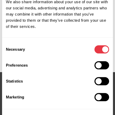
Запит ціни
We also share information about your use of our site with
our social media, advertising and analytics partners who
may combine it with other information that you’ve
provided to them or that they’ve collected from your use
OEM
of their services.
MS350033C, 02263805, 08265352, 14323, 160010,
46404185, 46447015, 46447016, 46558346, 46755203,
Consent
46755205, 690543, 690582, 716520010, 71745063,
Necessary
Selection
71775549, 852015703, DSC0023L, ESC3001, FI109, FI109R,
FI4119, FI706R, FI710R, FI9109, FT63M, JCR118
Preferences
Statistics
Підписка на новини
Marketing
Не пропустіть ексклюзивні пропозиції та знижки
Підписатися