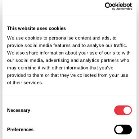
Запит ціни
This website uses cookies
OEM
We use cookies to personalise content and ads, to
provide social media features and to analyse our traffic.
MS3600419R, 06641000, 131089, 131089S, 1608695280,
We also share information about your use of our site with
1608701380, 173296, 3380000, 3380001, 3GS5004,
our social media, advertising and analytics partners who
4000QX, 4000QZ, 4000VA, 4000VJ, 4000VL, 4000VV,
may combine it with other information that you’ve
4000VX, 4000WE, 4000WH, 4000XC, 4000XF, 4000XP,
provided to them or that they’ve collected from your use
4000YY, 4001G2, 400137, 400139, 400141, 400143,
of their services.
400145, 400147, 400149, 400151, 400153, 400155,
400185, 400187, 400189, 4001A2, 4001A4, 4001A5,
4001A6, 4001A7, 4001AA, 4001AC, 4001AR, 4001AS,
Consent
4001AW, 4001AZ, 4001C3, 4001C4, 4001C8, 4001C9,
Necessary
Selection
4001CF, 4001CG, 4001CH, 4001CJ, 4001CN, 4001CP,
4001CQ, 4001CV, 4001E2, 4001E8, 4001EH, 4001EJ,
Preferences
4001EK, 4001EL, 4001EN, 4001EP, 4001F0, 4001F1, 4001F6,