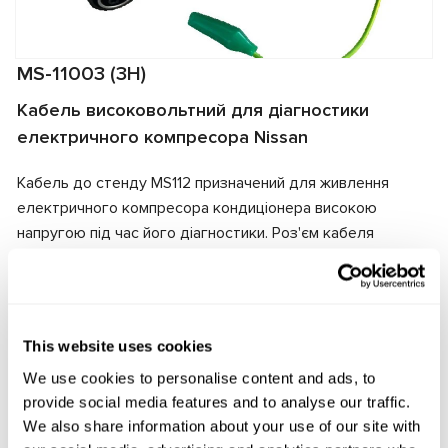
MS-11003 (3H)
Кабель високовольтний для діагностики
електричного компресора Nissan
Кабель до стенду MS112 призначений для живлення
електричного компресора кондиціонера високою
напругою під час його діагностики. Роз'єм кабеля
відповідає роз'єму діагностованого агрегату, що
забезпечує швидке підключення та надійність з'єднання.
Виробник:
MSG Equipment
This website uses cookies
We use cookies to personalise content and ads, to
provide social media features and to analyse our traffic.
Запит ціни
We also share information about your use of our site with