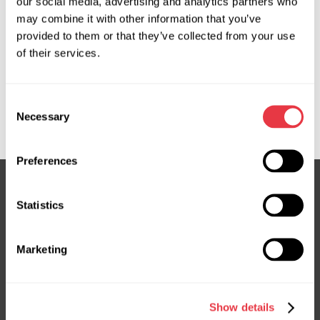
our social media, advertising and analytics partners who
may combine it with other information that you’ve
OEM
provided to them or that they’ve collected from your use
of their services.
MS110033H, 0422000681, 0422000683, 0422001490,
0422001540, 0422001560, 511547, 926000134R,
Consent
926002035R, 926003NF0A, 926008999R, EVAC0014R,
Necessary
Selection
EVAC0015R, EVAC0075R
Preferences
Statistics
Підписка на новини
Не пропустіть ексклюзивні пропозиції та знижки
Marketing
Підписатися
Show details