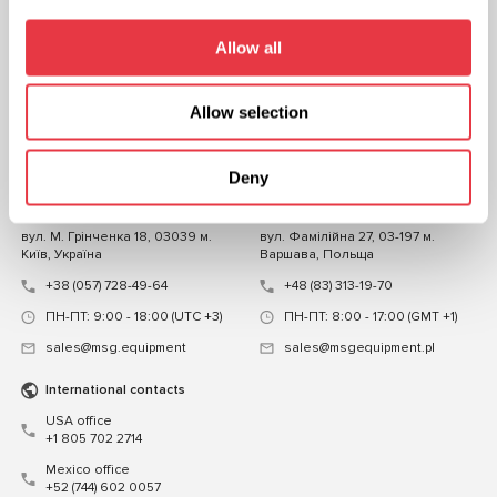
Allow all
СЛІДКУЙТЕ ЗА
НАМИ
ЧАТ ІЗ НАМИ
Allow selection
КОНТАКТИ
Deny
Представництво в Україні
Представництво в Польщі
вул. М. Грінченка 18, 03039 м.
вул. Фамілійна 27, 03-197 м.
Київ, Україна
Варшава, Польща
+38 (057) 728-49-64
+48 (83) 313-19-70
ПН-ПТ: 9:00 - 18:00 (UTC +3)
ПН-ПТ: 8:00 - 17:00 (GMT +1)
sales@msg.equipment
sales@msgequipment.pl
International contacts
USA office
+1 805 702 2714
Mexico office
+52 (744) 602 0057