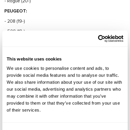
- Rogue (20-)
PEUGEOT:
- 208 (19-)
- 508 (18-)
Subaru:
- Legacy VI (15-)
This website uses cookies
- Outback (15-)
We use cookies to personalise content and ads, to
- XV (18-)
provide social media features and to analyse our traffic.
Toyota:
We also share information about your use of our site with
our social media, advertising and analytics partners who
- Camry (17-)
may combine it with other information that you’ve
- RAV4 V (19-)
provided to them or that they’ve collected from your use
of their services.
VOLVO:
- XC60 II (17-)
Consent