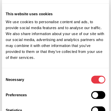
урахуванням регіональних особливостей авторинку.
Під час навчання були розглянуті агрегати для таких
This website uses cookies
автомобілів, як:
VW Golf V, Scoda OCTAVIA II, VW Polo, RENAULT
We use cookies to personalise content and ads, to
Kangoo та інші.
provide social media features and to analyse our traffic.
We also share information about your use of our site with
Співробітники Zentrum-Group дізналися багато нового та
our social media, advertising and analytics partners who
цікавого про ремонт електронасосів гідропідсилювачів
may combine it with other information that you’ve
та електричних підсилювачів кермового обладнання.
provided to them or that they’ve collected from your use
Бажаємо компанії Zentrum-Group успіхів та
of their services.
подальшого зростання! Співробітники нашої служби
підтримки готові надати допомогу у розв'язання
Consent
питань, пов'язаних з експлуатацією обладнання та
Necessary
Selection
ремонтом агрегатів, необмежений період часу після
купівлі обладнання MSG Equipment.
Preferences
Statistics