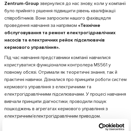
Zentrum-Group
звернулися до нас знову, коли у компанії
було прийнято рішення підвищити рівень кваліфікації
співробітників. Вони запросили нашого фахівцядля
проведення навчання за напрямом
«Технічне
обслуговування та ремонт електрогідравлічних
насосів та електричних рейок підсилювачів
кермового управління».
Під час навчання представники компанії навчилися
користуватися функціоналом контролера MS561 у
повному обсязі. Отримали як теоретичні знання, так й
практичні навички. Дізналися про принципи роботи систем
кермового управління з електричними та
електрогідравлічними підсилювачами. У процесі навчання
вивчали принципи діагностики, проводили пошук
пошкоджень в агрегатах кермового управління з
електричним/електрогідравлічним приводом.
Курс тривав п'ять днів та був відкоректований з