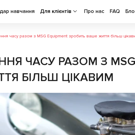
дар навчання
Для клієнтів
Про нас
FAQ
Бло
ння часу разом з MSG Equipment зробить ваше життя більш цікав
ННЯ ЧАСУ РАЗОМ З MSG
ТТЯ БІЛЬШ ЦІКАВИМ