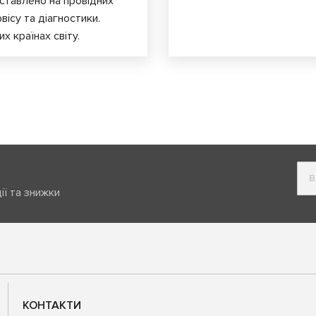
ставлено на провідних
вісу та діагностики.
х країнах світу.
ії та знижки
КОНТАКТИ