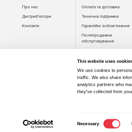
Про нас
Оплата та доставка
Дистриб'ютори
Технічна підтримка
Контакти
Гарантійні зобов'язання
Післяпродажне
обслуговування
FAQ
Блог
This website uses cookie
We use cookies to personal
traffic. We also share info
analytics partners who may
КАТЕГОРІЇ
Обла
they’ve collected from your
©2026 MSG Equipment. Усі права
захищені
Consent
Necessary
Selection