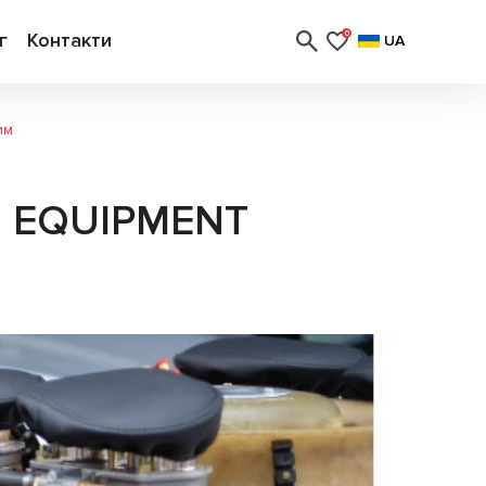
г
Контакти
0
UA
им
 EQUIPMENT