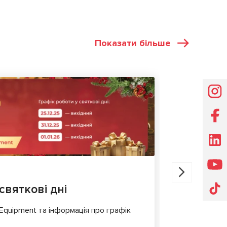
Показати більше
НОВИНИ
30.07.202
святкові дні
MS561 P
для діа
 Equipment та інформація про графік