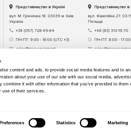
Представництво в Україні
Представництво в
вул. М. Грінченка 18, 03039 м. Київ,
вул. Фамілійна 27, 03-
Україна
Польща
+38 (057) 728-49-64
+48 (83) 313-19-70
ПН-ПТ: 9:00 - 18:00 (UTC +3)
ПН-ПТ: 8:00 - 17:00
sales@msg.equipment
sales@msgequipmen
s
ise content and ads, to provide social media features and to an
rmation about your use of our site with our social media, advertis
 combine it with other information that you’ve provided to them o
днання
Спецінструмент
Навчання
 use of their services.
Preferences
Statistics
Marketing