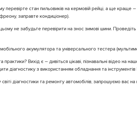
ому перевірте стан пильовиків на кермовій рейці, а ще краще 
 фреону, заправте кондиціонер).
и цьому не забудьте перевірити на знос зимові шини. Проведіть
мобільного акумулятора та універсального тестера (мультиме
а практики? Вихід є – дивіться цікаві, пізнавальні відео на на
дити діагностику з використанням обладнання та інструментів
віті діагностики та ремонту автомобілів, запрошуємо вас на на