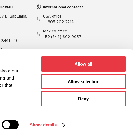
 Польщі
International contacts
197 м. Варшава,
USA office
+1 805 702 2714
Mexico office
+52 (744) 602 0057
 (GMT +1)
t.pl
Allow all
alyse our
ing and
Allow selection
r that
Кабелі
Програмне забезпечення
Deny
Карта сайту
Політика конфіденційності
Show details