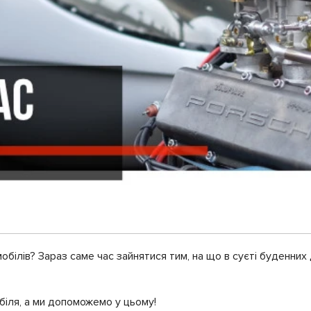
білів? Зараз саме час зайнятися тим, на що в суєті буденних
біля, а ми допоможемо у цьому!