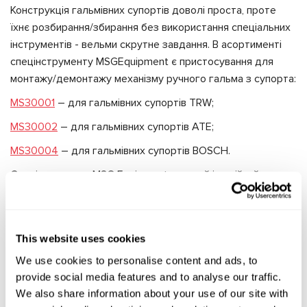
Конструкція гальмівних супортів доволі проста, проте
їхнє розбирання/збирання без використання спеціальних
інструментів - вельми скрутне завдання. В асортименті
спецінструменту
MSG
Equipment
є пристосування для
монтажу/демонтажу механізму ручного гальма з супорта:
MS30001
– для гальмівних супортів
TRW
;
MS30002
– для гальмівних супортів
ATE
;
MS30004
– для гальмівних супортів
BOSCH
.
Спецінструмент
MSG
Equipment
зручний і надійний.
Добре, коли в процесі роботи все необхідне перебуває
під рукою, коли не треба шукати, як і чим відкрутити
гайку, як дістатися до важкодоступних місць і при цьому
This website uses cookies
нічого не порушити і не деформувати.
We use cookies to personalise content and ads, to
З інструментом
MSG Equipment робота фахівця СТО стає
provide social media features and to analyse our traffic.
легшою, а процес складання, розбирання та ремонту
We also share information about your use of our site with
значно швидшим. Немає нічого неможливого в тому, щоб