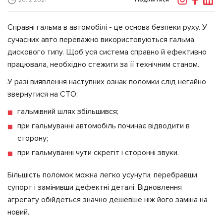
20.12.2021
Справні гальма в автомобілі - це основа безпеки руху. У
сучасних авто переважно використовуються гальма
дискового типу. Щоб уся система справно й ефективно
працювала, необхідно стежити за її технічним станом.
У разі виявлення наступних ознак поломки слід негайно
звернутися на СТО:
гальмівний шлях збільшився;
при гальмуванні автомобіль починає відводити в
сторону;
при гальмуванні чути скрегіт і сторонні звуки.
Більшість поломок можна легко усунути, перебравши
супорт і замінивши дефектні деталі. Відновлення
агрегату обійдеться значно дешевше ніж його заміна на
новий.