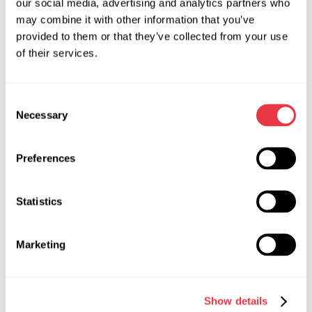
our social media, advertising and analytics partners who
працювати швидше і при цьому підвищувати якість
may combine it with other information that you’ve
послуг, що надаються.
provided to them or that they’ve collected from your use
of their services.
Consent
АКТУАЛЬНІ НОВИНИ
Necessary
Selection
НОВИНИ
Preferences
Statistics
19.01.2026
Marketing
MSG Equipment на міжнародних
виставках у 2026 році
Show details
У 2026 році MSG Equipment буде представлено