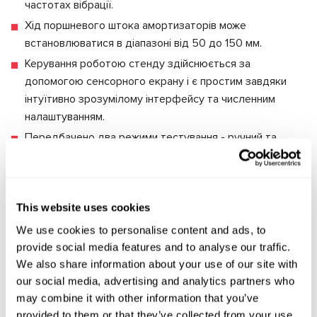
частотах вібрації.
Хід поршневого штока амортизаторів може
встановлюватися в діапазоні від 50 до 150 мм.
Керування роботою стенду здійснюється за
допомогою сенсорного екрану і є простим завдяки
інтуїтивно зрозумілому інтерфейсу та численним
налаштуванням.
Передбачено два режими тестування - ручний та
автоматичний.
Результати тестування можна зберігати,
роздруковувати та порівнювати один з одним.
This website uses cookies
Безкоштовне автоматичне оновлення прошивки.
We use cookies to personalise content and ads, to
Стенд MS1000+ безпечний в експлуатації –
provide social media features and to analyse our traffic.
діагностика на стенді проводиться в ізольованому
We also share information about your use of our site with
відсіку. Процедура автоматично припиняється, як
our social media, advertising and analytics partners who
may combine it with other information that you’ve
тільки відкриваються дверцята відсіку.
provided to them or that they’ve collected from your use