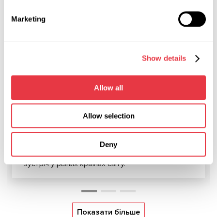
Marketing
НОВИНИ
Show details
19.01.2026
Allow all
MSG Equipment на міжнародних
виставках у 2026 році
Allow selection
У 2026 році MSG Equipment буде представлено
на провідних світових виставках автомобільного
Deny
сервісу та діагностики. Запрошуємо на особисту
зустріч у різних країнах світу.
Показати більше