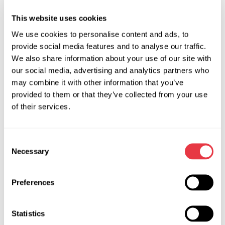
Онлайн-курс – це три відеоуроки, кожен з яких триває 1,5
This website uses cookies
години. На заняттях розповімо про особливості стартерів
та генераторів, агрегатів ЕПК та ЕГПК. Покажемо, як,
We use cookies to personalise content and ads, to
provide social media features and to analyse our traffic.
використовуючи обладнання та інструменти MSG
We also share information about your use of our site with
Equipment, діагностувати та ремонтувати ці агрегати.
our social media, advertising and analytics partners who
Після кожного заняття викладачі дадуть відповіді на ваші
may combine it with other information that you’ve
питання в прямому ефірі до повного розв'язання Ваших
provided to them or that they’ve collected from your use
питань.
of their services.
Але це ще не все! Якщо потрібно, Ви зможете
поспілкуватися з викладачем особисто по відеозв'язку та
Consent
отримати відповіді на питання, пов'язані з темами курсів
Necessary
Selection
та з обладнанням нашого виробництва.
Preferences
АКТУАЛЬНІ НОВИНИ
Statistics