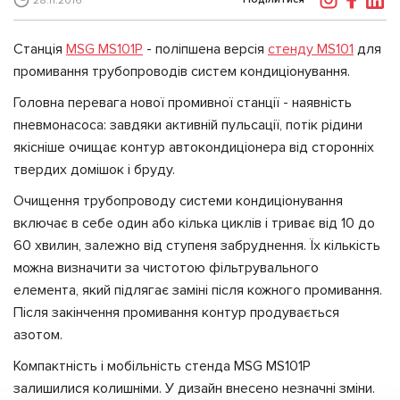
28.11.2016
Станція
MSG MS101P
- поліпшена версія
стенду MS101
для
промивання трубопроводів систем кондиціонування.
Головна перевага нової промивної станції - наявність
пневмонасоса: завдяки активній пульсації, потік рідини
якісніше очищає контур автокондиціонера від сторонніх
твердих домішок і бруду.
Очищення трубопроводу системи кондиціонування
включає в себе один або кілька циклів і триває від 10 до
60 хвилин, залежно від ступеня забруднення. Їх кількість
можна визначити за чистотою фільтрувального
елемента, який підлягає заміні після кожного промивання.
Після закінчення промивання контур продувається
азотом.
Компактність і мобільність стенда MSG MS101P
залишилися колишніми. У дизайн внесено незначні зміни.