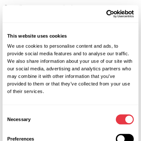
В дизайн внесено незначні зміни.
This website uses cookies
АКТУАЛЬНІ НОВИНИ
We use cookies to personalise content and ads, to
provide social media features and to analyse our traffic.
We also share information about your use of our site with
НОВИНИ
our social media, advertising and analytics partners who
may combine it with other information that you’ve
provided to them or that they’ve collected from your use
of their services.
19.01.2026
MSG Equipment на міжнародних
Consent
Necessary
Selection
виставках у 2026 році
У 2026 році MSG Equipment буде представлено
Preferences
на провідних світових виставках автомобільного