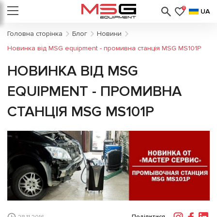
0
UA
Головна сторінка
Блог
Новини
Новинка від MSG equipment - промивна станція MSG MS101P
НОВИНКА ВІД MSG
EQUIPMENT - ПРОМИВНА
СТАНЦІЯ MSG MS101P
Поділитися