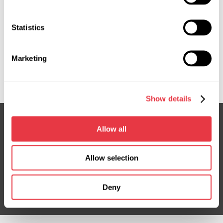
сервісу та діагностики. Запрошуємо на особисту
зустріч у різних країнах світу.
Statistics
Marketing
Показати більше
Show details
Allow all
Підписка на новини
Allow selection
Не пропустіть ексклюзивні пропозиції та знижки
Підписатися
Deny