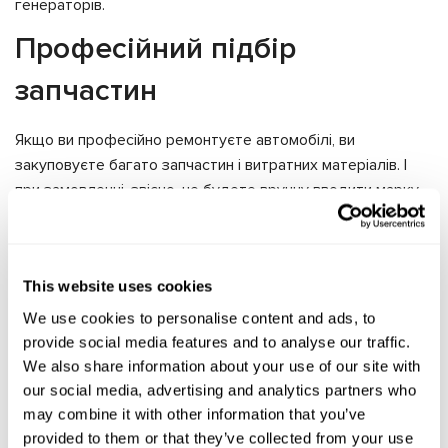
генераторів.
Професійний підбір
запчастин
Якщо ви професійно ремонтуєте автомобілі, ви
закуповуєте багато запчастин і витратних матеріалів. І
при замовленні, звісно, не будете вручну вводити марку,
модель і рік випуску кожного автомобіля, який у вас
ремонтується. Це довго і незручно. Ви знаєте, що
автомобілі одного концерну (VAG, PSA, FCA, GM тощо)
This website uses cookies
часто конструктивно ідентичні. Тому вам потрібен ресурс,
де можна швидко і точно купити запчастини на авто
We use cookies to personalise content and ads, to
різних марок за технічними характеристиками.
provide social media features and to analyse our traffic.
We also share information about your use of our site with
Сайт компанії Master Service
https://master.shop/
–
our social media, advertising and analytics partners who
зручний майданчик саме для фахівців: власників
may combine it with other information that you’ve
автосервісів, магазинів запчастин:
provided to them or that they’ve collected from your use