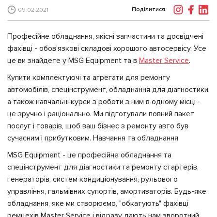
Поділитися
09.02.2021
Професійне обладнання, якісні запчастини та досвідчені
фахівці - обов'язкові складові хорошого автосервісу. Усе
це ви знайдете у MSG Equipment та в
Master Service
.
Купити комплектуючі та агрегати для ремонту
автомобілів, спецінструмент, обладнання для діагностики,
а також навчальні курси з роботи з ним в одному місці -
це зручно і раціонально. Ми підготували повний пакет
послуг і товарів, щоб ваш бізнес з ремонту авто був
сучасним і прибутковим. Навчання та обладнання
MSG Equipment - це професійне обладнання та
спецінструмент для діагностики та ремонту стартерів,
генераторів, систем кондиціонування, рульового
управління, гальмівних супортів, амортизаторів. Будь-яке
обладнання, яке ми створюємо, "обкатують" фахівці
ремцехів Master Service і відразу дають нам зворотний