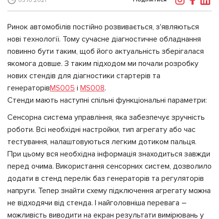
05.10.2021
Ринок автомобілів постійно розвивається, з'являються
нові технології. Тому сучасне діагностичне обладнання
повинно бути таким, щоб його актуальність зберігалася
якомога довше. З таким підходом ми почали розробку
нових стендів для діагностики стартерів та
генераторів
MS005
і
MS008
.
Стенди мають наступні спільні функціональні параметри:
Сенсорна система управління, яка забезпечує зручність
роботи. Всі необхідні настройки, тип агрегату або час
тестування, налаштовуються легким дотиком пальця.
При цьому вся необхідна інформація знаходиться завжди
перед очима. Використання сенсорних систем, дозволило
додати в стенд перелік баз генераторів та регуляторів
напруги. Тепер знайти схему підключення агрегату можна
не відходячи від стенда. І найголовніша перевага –
можливість виводити на екран результати вимірювань у