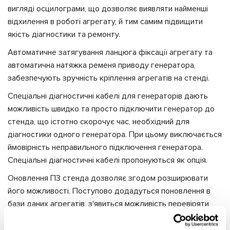
вигляді осцилограми, що дозволяє виявляти найменші
відхилення в роботі агрегату, й тим самим підвищити
якість діагностики та ремонту.
Автоматичне затягування ланцюга фіксації агрегату та
автоматична натяжка ременя приводу генератора,
забезпечують зручність кріплення агрегатів на стенді.
Спеціальні діагностичні кабелі для генераторів дають
можливість швидко та просто підключити генератор до
стенда, що істотно скорочує час, необхідний для
діагностики одного генератора. При цьому виключається
ймовірність неправильного підключення генератора.
Спеціальні діагностичні кабелі пропонуються як опція.
Оновлення ПЗ стенда дозволяє згодом розширювати
його можливості. Поступово додадуться поновлення в
бази даних агрегатів, з'явиться можливість перевіряти
генератори систем «Старт-стоп», «I-Eloop», а також
генераторів 48 В.