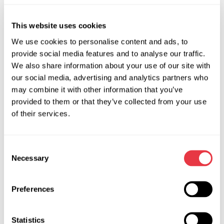
This website uses cookies
В чому різниця?
We use cookies to personalise content and ads, to
Стенд MS005 призначений для діагностики потужних
provide social media features and to analyse our traffic.
агрегатів, тому дозволяє створити навантаження до 300
We also share information about your use of our site with
А на генератор 12 В. Своєю чергою стенд MS008
our social media, advertising and analytics partners who
орієнтований на діагностику агрегатів легкових
may combine it with other information that you’ve
автомобілів та може витримувати навантаження вдвічі
provided to them or that they’ve collected from your use
менше – 150 А. Також вони відрізняються номенклатурою
of their services.
агрегатів, що перевіряються. MS005 може перевіряти
вакуумний насос встановлений на генераторі, але при
цьому не діагностує регулятор напруги окремо від
Consent
Necessary
генератора. MS008 може перевірити регулятори напруги,
Selection
а вакуумний насос на генераторі – ні.
Preferences
Statistics