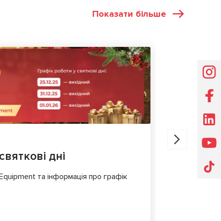
Показати більше
НОВИНИ
30.07.202
святкові дні
MS561 P
для діа
 Equipment та інформація про графік
Сучасні еле
складні і в
комфорт і б