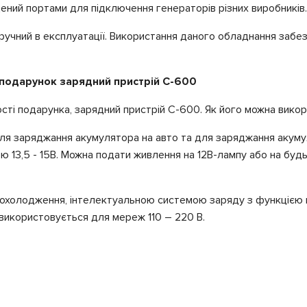
ений портами для підключення генераторів різних виробників.
ручний в експлуатації. Використання даного обладнання забез
подарунок зарядний пристрій С-600
сті подарунка, зарядний пристрій С-600. Як його можна вико
ля заряджання акумулятора на авто та для заряджання акумул
 13,5 - 15В. Можна подати живлення на 12В-лампу або на будь-
охолодження, інтелектуальною системою заряду з функцією п
використовується для мереж 110 – 220 В.