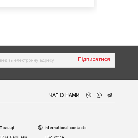
Підписатися
ЧАТ ІЗ НАМИ
 Польщі
International contacts
197 м. Варшава,
USA office