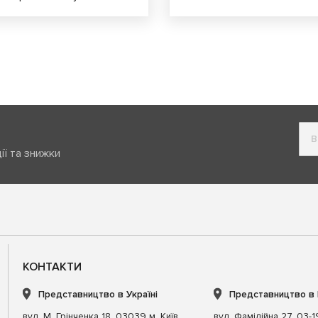
ії та знижки
КОНТАКТИ
Представництво в Україні
Представництво в
вул. М. Грінченка 18, 03039 м. Київ,
вул. Фамілійна 27, 03-