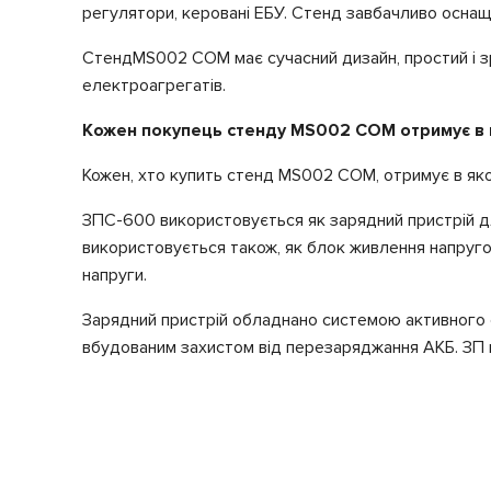
регулятори, керовані ЕБУ. Стенд завбачливо оснащ
Стенд
MS002 COM має сучасний дизайн, простий і з
електроагрегатів.
Кожен покупець стенду MS002 COM отримує в 
Кожен, хто купить
стенд MS002 COM, отримує в яко
ЗП
С-600 використовується як зарядний пристрій д
використовується також, як блок живлення напругою
напруги.
Зарядний пристрій обладнано системою активного 
вбудованим захистом від перезаряджання АКБ. ЗП 