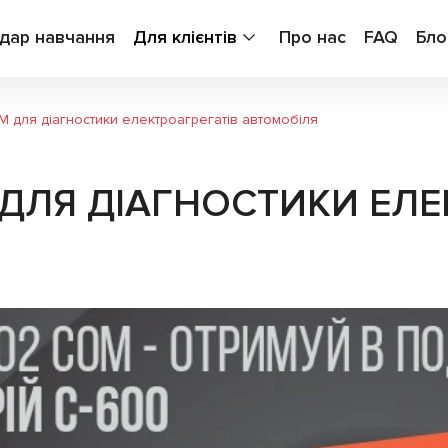
дар навчання
Для клієнтів
Про нас
FAQ
Бло
 для діагностики електроагрегатів автомобіля
ДЛЯ ДІАГНОСТИКИ ЕЛЕ