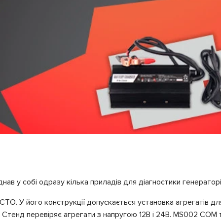
нав у собі одразу кілька приладів для діагностики генераторів
ТО. У його конструкції допускається установка агрегатів дл
. Стенд перевіряє агрегати з напругою 12В і 24В. MS002 COM 