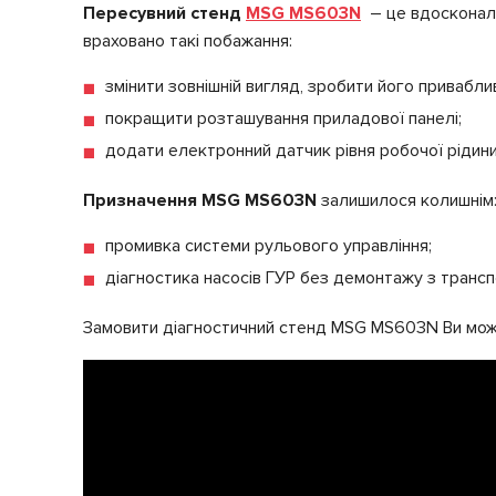
Пересувний стенд
MSG MS603N
– це вдосконале
враховано такі побажання:
змінити зовнішній вигляд, зробити його привабли
покращити розташування приладової панелі;
додати електронний датчик рівня робочої рідини 
Призначення MSG MS603N
залишилося колишнім
промивка системи рульового управління;
діагностика насосів ГУР без демонтажу з транспо
Замовити діагностичний стенд MSG MS603N Ви може