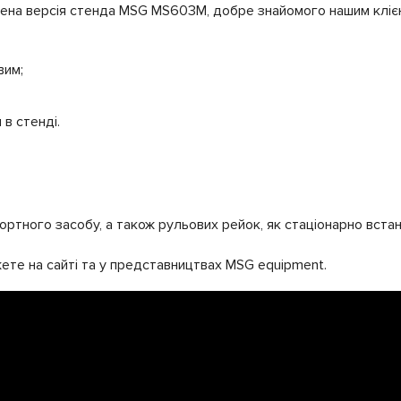
на версія стенда MSG MS603M, добре знайомого нашим клієн
вим;
в стенді.
:
ртного засобу, а також рульових рейок, як стаціонарно встан
те на сайті та у представництвах
MSG equipment
.