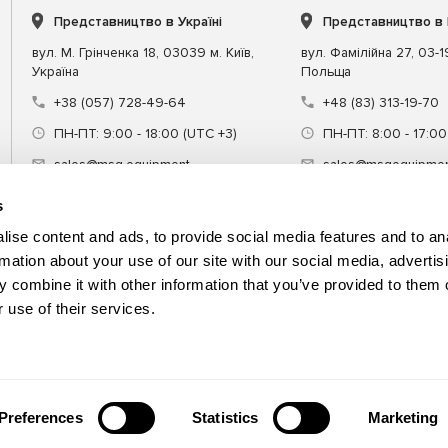
Представництво в Україні
Представництво в
вул. М. Грінченка 18, 03039 м. Київ,
вул. Фамілійна 27, 03-
Україна
Польща
+38 (057) 728-49-64
+48 (83) 313-19-70
ПН-ПТ: 9:00 - 18:00 (UTC +3)
ПН-ПТ: 8:00 - 17:00
sales@msg.equipment
sales@msgequipmen
s
ise content and ads, to provide social media features and to an
rmation about your use of our site with our social media, advertis
 combine it with other information that you’ve provided to them o
днання
Спецінструмент
Навчання
 use of their services.
Preferences
Statistics
Marketing