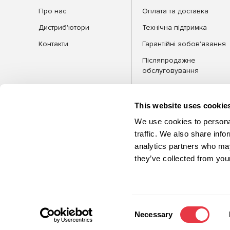
Про нас
Оплата та доставка
Дистриб'ютори
Технічна підтримка
Контакти
Гарантійні зобов'язання
Післяпродажне
обслуговування
FAQ
Блог
This website uses cookie
We use cookies to personal
traffic. We also share info
analytics partners who may
КАТЕГОРІЇ
Обла
they’ve collected from your
©2026 MSG Equipment. Усі права
захищені
Consent
Necessary
Selection