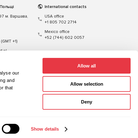
 Польщі
International contacts
197 м. Варшава,
USA office
+1 805 702 2714
Mexico office
+52 (744) 602 0057
 (GMT +1)
t.pl
Allow all
alyse our
ing and
Allow selection
r that
Кабелі
Програмне забезпечення
Deny
Карта сайту
Політика конфіденційності
Show details