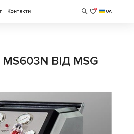
г
Контакти
0
UA
MS603N ВІД MSG