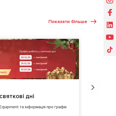
Показати більше
НОВИНИ
30.07.202
святкові дні
MS561 P
для діа
 Equipment та інформація про графік
Сучасні еле